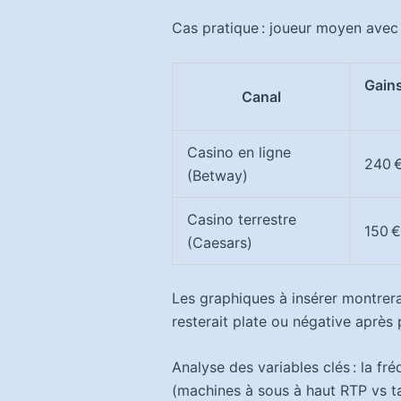
Cas pratique : joueur moyen avec
Gain
Canal
Casino en ligne
240 
(Betway)
Casino terrestre
150 €
(Caesars)
Les graphiques à insérer montrera
resterait plate ou négative après
Analyse des variables clés : la fré
(machines à sous à haut RTP vs ta