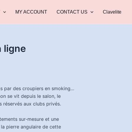
T
MY ACCOUNT
CONTACT US
Clavelite
 ligne
rvis par des croupiers en smoking…
n se vit depuis le salon, le
 réservés aux clubs privés.
aitements sur‑mesure et une
 la pierre angulaire de cette