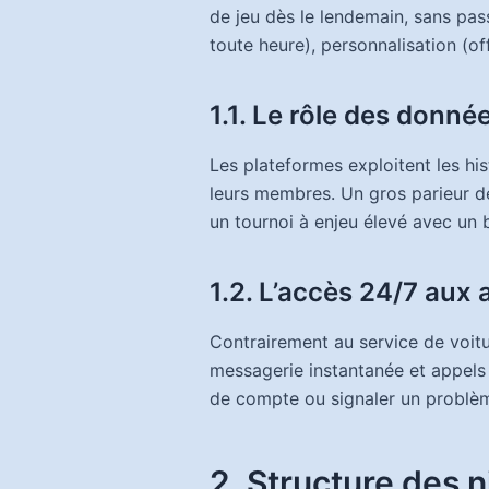
de jeu dès le lendemain, sans pass
toute heure), personnalisation (of
1.1. Le rôle des donné
Les plateformes exploitent les hi
leurs membres. Un gros parieur de 
un tournoi à enjeu élevé avec un 
1.2. L’accès 24/7 aux
Contrairement au service de voitur
messagerie instantanée et appels 
de compte ou signaler un problèm
2. Structure des 