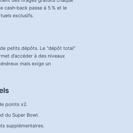
tient des tirages gratuits chaque
le cash‑back passe à 5 % et le
tuels exclusifs.
de petits dépôts. Le “dépôt total”
permet d’accéder à des niveaux
 généreux mais exige un
els
e points x2.
nd du Super Bowl.
nts supplémentaires.