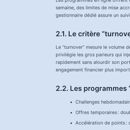
Les programmes en ligne offrent de
semaine, des limites de mise accr
gestionnaire dédié assure un suivi
2.1. Le critère “turnov
Le “turnover” mesure le volume de
privilégie les gros parieurs qui i
rapidement sans alourdir son port
engagement financier plus import
2.2. Les programmes “
Challenges hebdomadaire
Offres temporaires : dou
Accélération de points :