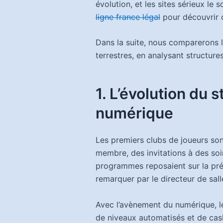
évolution, et les sites sérieux le
ligne france légal
pour découvrir c
Dans la suite, nous comparerons 
terrestres, en analysant structures
1. L’évolution du 
numérique
Les premiers clubs de joueurs son
membre, des invitations à des soi
programmes reposaient sur la prése
remarquer par le directeur de sall
Avec l’avènement du numérique, l
de niveaux automatisés et de cas