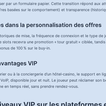
er par un formulaire papier. Cette transition répond aux att
fres basées sur le comportement) et transparence (historique
es dans la personnalisation des offres
storiques de mise, la fréquence de connexion et le type de
slots recevra une promotion « tour gratuit » ciblée, tandis
bonus de 100 % sur le buy‑in.
 avantages VIP
ier ou à la conciergerie d’un hôtel‑casino, le support en lig
VoIP, disponible jour et nuit. Le joueur peut réclamer son
e en temps réel, sans prendre rendez‑vous.
niveaux VIP sur les plateformes 