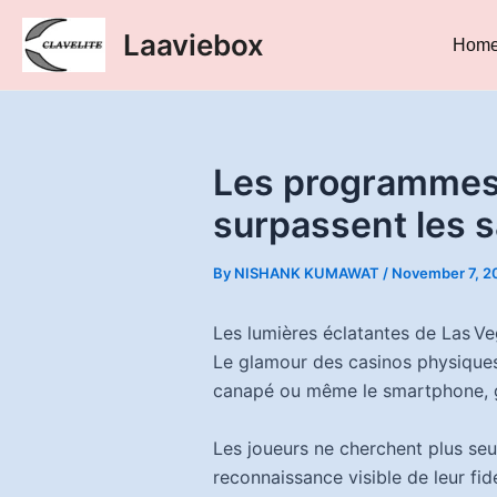
Skip
Post
Laaviebox
to
navigation
Hom
content
Les programmes V
surpassent les s
By
NISHANK KUMAWAT
/
November 7, 2
Les lumières éclatantes de Las Veg
Le glamour des casinos physiques f
canapé ou même le smartphone, gr
Les joueurs ne cherchent plus seul
reconnaissance visible de leur fid