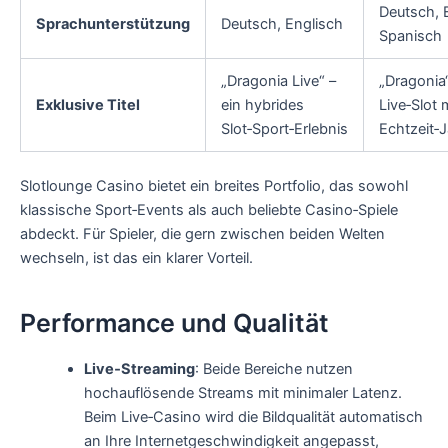
Deutsch, 
Sprachunterstützung
Deutsch, Englisch
Spanisch
„Dragonia Live“ –
„Dragonia
Exklusive Titel
ein hybrides
Live‑Slot 
Slot‑Sport‑Erlebnis
Echtzeit‑
Slotlounge Casino bietet ein breites Portfolio, das sowohl
klassische Sport‑Events als auch beliebte Casino‑Spiele
abdeckt. Für Spieler, die gern zwischen beiden Welten
wechseln, ist das ein klarer Vorteil.
Performance und Qualität
Live‑Streaming
: Beide Bereiche nutzen
hochauflösende Streams mit minimaler Latenz.
Beim Live‑Casino wird die Bildqualität automatisch
an Ihre Internetgeschwindigkeit angepasst,