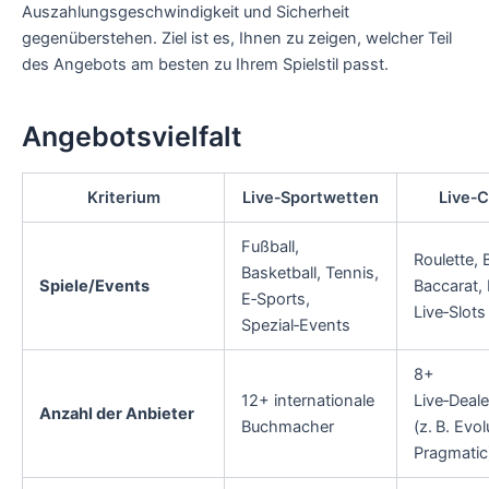
Auszahlungsgeschwindigkeit und Sicherheit
gegenüberstehen. Ziel ist es, Ihnen zu zeigen, welcher Teil
des Angebots am besten zu Ihrem Spielstil passt.
Angebotsvielfalt
Kriterium
Live‑Sportwetten
Live‑C
Fußball,
Roulette, 
Basketball, Tennis,
Spiele/Events
Baccarat, 
E‑Sports,
Live‑Slots
Spezial‑Events
8+
12+ internationale
Live‑Deale
Anzahl der Anbieter
Buchmacher
(z. B. Evol
Pragmatic