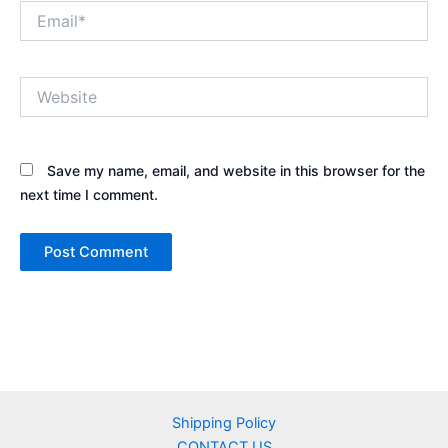
Email*
Website
Save my name, email, and website in this browser for the
next time I comment.
Shipping Policy
CONTACT US