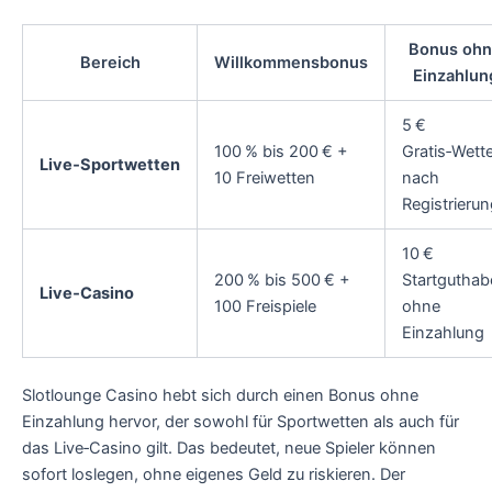
Bonus oh
Bereich
Willkommensbonus
Einzahlun
5 €
100 % bis 200 € +
Gratis‑Wett
Live‑Sportwetten
10 Freiwetten
nach
Registrierun
10 €
200 % bis 500 € +
Startguthab
Live‑Casino
100 Freispiele
ohne
Einzahlung
Slotlounge Casino hebt sich durch einen Bonus ohne
Einzahlung hervor, der sowohl für Sportwetten als auch für
das Live‑Casino gilt. Das bedeutet, neue Spieler können
sofort loslegen, ohne eigenes Geld zu riskieren. Der