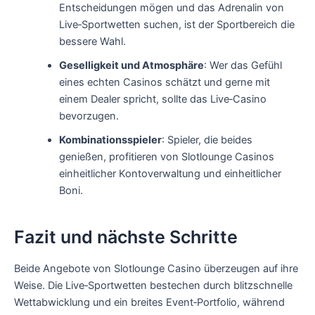
Entscheidungen mögen und das Adrenalin von
Live‑Sportwetten suchen, ist der Sportbereich die
bessere Wahl.
Geselligkeit und Atmosphäre
: Wer das Gefühl
eines echten Casinos schätzt und gerne mit
einem Dealer spricht, sollte das Live‑Casino
bevorzugen.
Kombinationsspieler
: Spieler, die beides
genießen, profitieren von Slotlounge Casinos
einheitlicher Kontoverwaltung und einheitlicher
Boni.
Fazit und nächste Schritte
Beide Angebote von Slotlounge Casino überzeugen auf ihre
Weise. Die Live‑Sportwetten bestechen durch blitzschnelle
Wettabwicklung und ein breites Event‑Portfolio, während