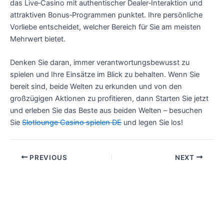
das Live‑Casino mit authentischer Dealer‑Interaktion und
attraktiven Bonus‑Programmen punktet. Ihre persönliche
Vorliebe entscheidet, welcher Bereich für Sie am meisten
Mehrwert bietet.
Denken Sie daran, immer verantwortungsbewusst zu
spielen und Ihre Einsätze im Blick zu behalten. Wenn Sie
bereit sind, beide Welten zu erkunden und von den
großzügigen Aktionen zu profitieren, dann Starten Sie jetzt
und erleben Sie das Beste aus beiden Welten – besuchen
Sie
Slotlounge Casino spielen DE
und legen Sie los!
PREVIOUS
NEXT