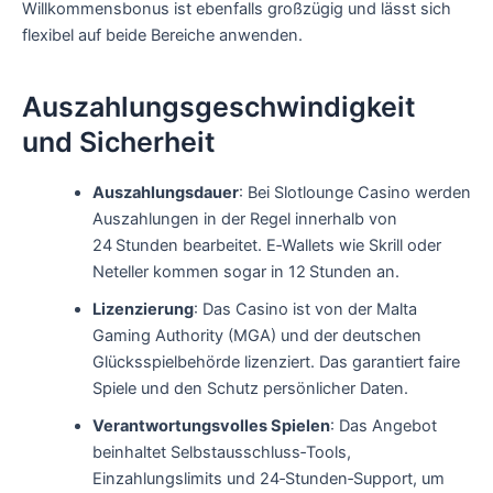
Willkommensbonus ist ebenfalls großzügig und lässt sich
flexibel auf beide Bereiche anwenden.
Auszahlungsgeschwindigkeit
und Sicherheit
Auszahlungsdauer
: Bei Slotlounge Casino werden
Auszahlungen in der Regel innerhalb von
24 Stunden bearbeitet. E‑Wallets wie Skrill oder
Neteller kommen sogar in 12 Stunden an.
Lizenzierung
: Das Casino ist von der Malta
Gaming Authority (MGA) und der deutschen
Glücksspielbehörde lizenziert. Das garantiert faire
Spiele und den Schutz persönlicher Daten.
Verantwortungsvolles Spielen
: Das Angebot
beinhaltet Selbstausschluss‑Tools,
Einzahlungslimits und 24‑Stunden‑Support, um