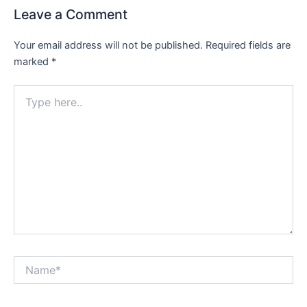
Leave a Comment
Your email address will not be published.
Required fields are
marked
*
Type
here..
Name*