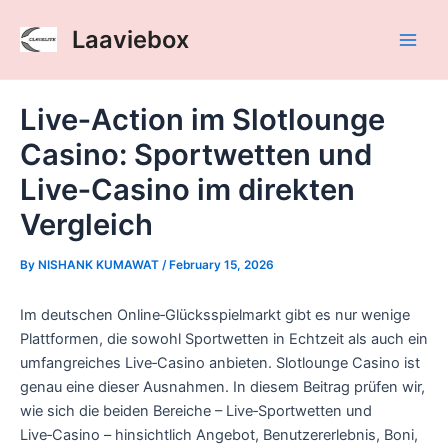
Skip
Post
Main
Laaviebox
to
navigation
Men
content
Live‑Action im Slotlounge
Casino: Sportwetten und
Live‑Casino im direkten
Vergleich
By
NISHANK KUMAWAT
/
February 15, 2026
Im deutschen Online‑Glücksspielmarkt gibt es nur wenige
Plattformen, die sowohl Sportwetten in Echtzeit als auch ein
umfangreiches Live‑Casino anbieten. Slotlounge Casino ist
genau eine dieser Ausnahmen. In diesem Beitrag prüfen wir,
wie sich die beiden Bereiche – Live‑Sportwetten und
Live‑Casino – hinsichtlich Angebot, Benutzererlebnis, Boni,