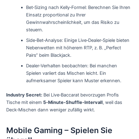
Bet‑Sizing nach Kelly‑Formel: Berechnen Sie Ihren
Einsatz proportional zu Ihrer
Gewinnwahrscheinlichkeit, um das Risiko zu
steuern.
Side‑Bet‑Analyse: Einige Live‑Dealer‑Spiele bieten
Nebenwetten mit höherem RTP, z. B. „Perfect
Pairs“ beim Blackjack.
Dealer‑Verhalten beobachten: Bei manchen
Spielen variiert das Mischen leicht. Ein
aufmerksamer Spieler kann Muster erkennen.
Industry Secret:
Bei Live‑Baccarat bevorzugen Profis
Tische mit einem
5‑Minute‑Shuffle‑Intervall
, weil das
Deck‑Mischen dann weniger zufällig wirkt.
Mobile Gaming – Spielen Sie