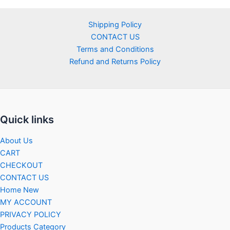
Shipping Policy
CONTACT US
Terms and Conditions
Refund and Returns Policy
Quick links
About Us
CART
CHECKOUT
CONTACT US
Home New
MY ACCOUNT
PRIVACY POLICY
Products Category