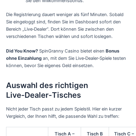
Sie den Willkommensbonus.
Die Registrierung dauert weniger als fünf Minuten. Sobald
Sie eingeloggt sind, finden Sie im Dashboard sofort den
Bereich „Live‑Dealer“. Dort können Sie zwischen den
verschiedenen Tischen wählen und sofort loslegen.
Did You Know?
SpinGranny Casino bietet einen
Bonus
ohne Einzahlung
an, mit dem Sie Live‑Dealer‑Spiele testen
können, bevor Sie eigenes Geld einsetzen.
Auswahl des richtigen
Live‑Dealer‑Tisches
Nicht jeder Tisch passt zu jedem Spielstil. Hier ein kurzer
Vergleich, der Ihnen hilft, die passende Wahl zu treffen:
Tisch A –
Tisch B
Tisch C –