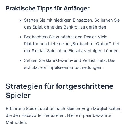
Praktische Tipps für Anfänger
Starten Sie mit niedrigen Einsätzen. So lernen Sie
das Spiel, ohne das Bankroll zu gefährden.
Beobachten Sie zunächst den Dealer. Viele
Plattformen bieten eine „Beobachter‑Option“, bei
der Sie das Spiel ohne Einsatz verfolgen können.
Setzen Sie klare Gewinn‑ und Verlustlimits. Das
schützt vor impulsiven Entscheidungen.
Strategien für fortgeschrittene
Spieler
Erfahrene Spieler suchen nach kleinen Edge‑Möglichkeiten,
die den Hausvorteil reduzieren. Hier ein paar bewährte
Methoden: