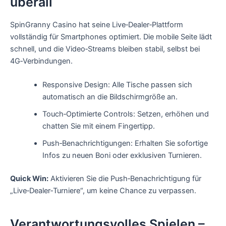
überall
SpinGranny Casino hat seine Live‑Dealer‑Plattform
vollständig für Smartphones optimiert. Die mobile Seite lädt
schnell, und die Video‑Streams bleiben stabil, selbst bei
4G‑Verbindungen.
Responsive Design: Alle Tische passen sich
automatisch an die Bildschirmgröße an.
Touch‑Optimierte Controls: Setzen, erhöhen und
chatten Sie mit einem Fingertipp.
Push‑Benachrichtigungen: Erhalten Sie sofortige
Infos zu neuen Boni oder exklusiven Turnieren.
Quick Win:
Aktivieren Sie die Push‑Benachrichtigung für
„Live‑Dealer‑Turniere“, um keine Chance zu verpassen.
Verantwortungsvolles Spielen –