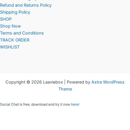
Refund and Returns Policy
Shipping Policy
SHOP
Shop Now
Terms and Conditions
TRACK ORDER
WISHLIST
Copyright © 2026 Laaviebox | Powered by
Astra WordPress
Theme
Social Chat is free, download and try it now
here!