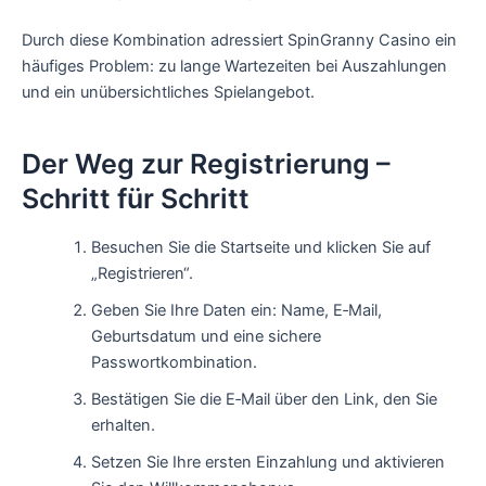
Durch diese Kombination adressiert SpinGranny Casino ein
häufiges Problem: zu lange Wartezeiten bei Auszahlungen
und ein unübersichtliches Spielangebot.
Der Weg zur Registrierung –
Schritt für Schritt
Besuchen Sie die Startseite und klicken Sie auf
„Registrieren“.
Geben Sie Ihre Daten ein: Name, E‑Mail,
Geburtsdatum und eine sichere
Passwortkombination.
Bestätigen Sie die E‑Mail über den Link, den Sie
erhalten.
Setzen Sie Ihre ersten Einzahlung und aktivieren