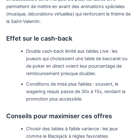
permettent de mettre en avant des animations spéciales
(musique, décorations virtuelles) qui renforcent le thème de
la Saint‑Valentin.
Effet sur le cash‑back
Double cash‑back limité aux tables Live : les
joueurs qui choisissent une table de baccarat ou
de poker en direct voient leur pourcentage de
remboursement presque doubler.
Conditions de mise plus faibles : souvent, le
wagering requis passe de 30x à 15x, rendant la
promotion plus accessible.
Conseils pour maximiser ces offres
Choisir des tables à faible variance : les jeux
comme le Blackjack à règles favorables