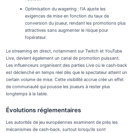
Optimisation du wagering : l’IA ajuste les
exigences de mise en fonction du taux de
conversion du joueur, rendant les promotions plus
attractives sans augmenter le risque pour
l’opérateur.
Le streaming en direct, notamment sur Twitch et YouTube
Live, devient également un canal de promotion puissant.
Les influenceurs organisent des parties Live où le cash‑back
est déclenché en temps réel dès que le spectateur atteint un
certain volume de mise. Cette visibilité accrue crée un effet
de communauté qui pousse les joueurs à rester plus
longtemps à la table.
Évolutions réglementaires
Les autorités de jeu européennes examinent de près les
mécanismes de cash‑back, surtout lorsqu’ils sont