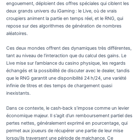
engouement, déploient des offres spéciales qui ciblent les
deux grands univers du iGaming : le Live, où de vrais
croupiers animent la partie en temps réel, et le RNG, qui
repose sur des algorithmes de génération de nombres
aléatoires.
Ces deux mondes offrent des dynamiques très différentes,
tant au niveau de l’interaction que du calcul des gains. Le
Live mise sur l’ambiance du casino physique, les regards
échangés et la possibilité de discuter avec le dealer, tandis
que le RNG garantit une disponibilité 24 h/24, une variété
infinie de titres et des temps de chargement quasi
inexistants.
Dans ce contexte, le cash‑back s’impose comme un levier
économique majeur. Il s’agit d’un remboursement partiel des
pertes nettes, généralement exprimé en pourcentage, qui
permet aux joueurs de récupérer une partie de leur mise
lorsqu’ils traversent une période de malchance. Ce