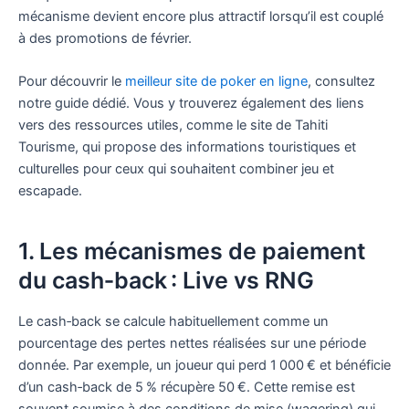
mécanisme devient encore plus attractif lorsqu’il est couplé
à des promotions de février.
Pour découvrir le
meilleur site de poker en ligne
, consultez
notre guide dédié. Vous y trouverez également des liens
vers des ressources utiles, comme le site de Tahiti
Tourisme, qui propose des informations touristiques et
culturelles pour ceux qui souhaitent combiner jeu et
escapade.
1. Les mécanismes de paiement
du cash‑back : Live vs RNG
Le cash‑back se calcule habituellement comme un
pourcentage des pertes nettes réalisées sur une période
donnée. Par exemple, un joueur qui perd 1 000 € et bénéficie
d’un cash‑back de 5 % récupère 50 €. Cette remise est