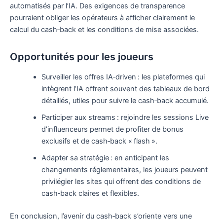
automatisés par l’IA. Des exigences de transparence
pourraient obliger les opérateurs à afficher clairement le
calcul du cash‑back et les conditions de mise associées.
Opportunités pour les joueurs
Surveiller les offres IA‑driven : les plateformes qui
intègrent l’IA offrent souvent des tableaux de bord
détaillés, utiles pour suivre le cash‑back accumulé.
Participer aux streams : rejoindre les sessions Live
d’influenceurs permet de profiter de bonus
exclusifs et de cash‑back « flash ».
Adapter sa stratégie : en anticipant les
changements réglementaires, les joueurs peuvent
privilégier les sites qui offrent des conditions de
cash‑back claires et flexibles.
En conclusion, l’avenir du cash‑back s’oriente vers une