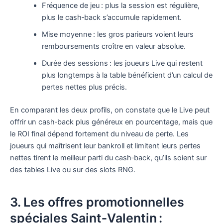
Fréquence de jeu : plus la session est régulière,
plus le cash‑back s’accumule rapidement.
Mise moyenne : les gros parieurs voient leurs
remboursements croître en valeur absolue.
Durée des sessions : les joueurs Live qui restent
plus longtemps à la table bénéficient d’un calcul de
pertes nettes plus précis.
En comparant les deux profils, on constate que le Live peut
offrir un cash‑back plus généreux en pourcentage, mais que
le ROI final dépend fortement du niveau de perte. Les
joueurs qui maîtrisent leur bankroll et limitent leurs pertes
nettes tirent le meilleur parti du cash‑back, qu’ils soient sur
des tables Live ou sur des slots RNG.
3. Les offres promotionnelles
spéciales Saint‑Valentin :