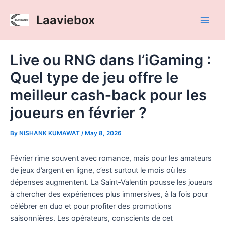
Skip
Post
Main
Laaviebox
to
navigation
Men
content
Live ou RNG dans l’iGaming :
Quel type de jeu offre le
meilleur cash‑back pour les
joueurs en février ?
By
NISHANK KUMAWAT
/
May 8, 2026
Février rime souvent avec romance, mais pour les amateurs
de jeux d’argent en ligne, c’est surtout le mois où les
dépenses augmentent. La Saint‑Valentin pousse les joueurs
à chercher des expériences plus immersives, à la fois pour
célébrer en duo et pour profiter des promotions
saisonnières. Les opérateurs, conscients de cet