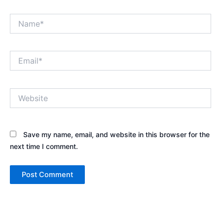
Name*
Email*
Website
Save my name, email, and website in this browser for the
next time I comment.