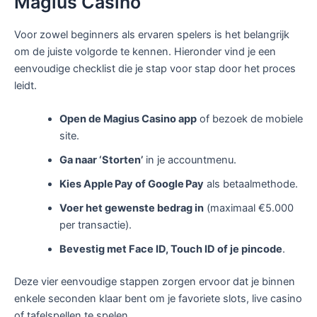
Magius Casino
Voor zowel beginners als ervaren spelers is het belangrijk
om de juiste volgorde te kennen. Hieronder vind je een
eenvoudige checklist die je stap voor stap door het proces
leidt.
Open de Magius Casino app
of bezoek de mobiele
site.
Ga naar ‘Storten’
in je accountmenu.
Kies Apple Pay of Google Pay
als betaalmethode.
Voer het gewenste bedrag in
(maximaal €5.000
per transactie).
Bevestig met Face ID, Touch ID of je pincode
.
Deze vier eenvoudige stappen zorgen ervoor dat je binnen
enkele seconden klaar bent om je favoriete slots, live casino
of tafelspellen te spelen.