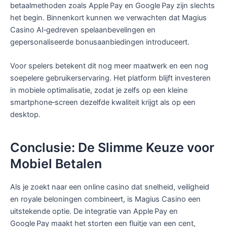
betaalmethoden zoals Apple Pay en Google Pay zijn slechts
het begin. Binnenkort kunnen we verwachten dat Magius
Casino AI‑gedreven spelaanbevelingen en
gepersonaliseerde bonusaanbiedingen introduceert.
Voor spelers betekent dit nog meer maatwerk en een nog
soepelere gebruikerservaring. Het platform blijft investeren
in mobiele optimalisatie, zodat je zelfs op een kleine
smartphone‑screen dezelfde kwaliteit krijgt als op een
desktop.
Conclusie: De Slimme Keuze voor
Mobiel Betalen
Als je zoekt naar een online casino dat snelheid, veiligheid
en royale beloningen combineert, is Magius Casino een
uitstekende optie. De integratie van Apple Pay en
Google Pay maakt het storten een fluitje van een cent,