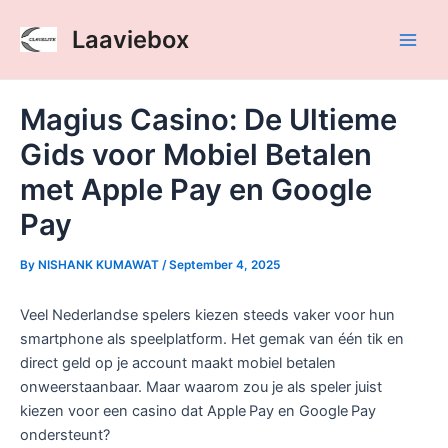
Skip
Post
Main
Laaviebox
to
navigation
Men
content
Magius Casino: De Ultieme
Gids voor Mobiel Betalen
met Apple Pay en Google
Pay
By
NISHANK KUMAWAT
/
September 4, 2025
Veel Nederlandse spelers kiezen steeds vaker voor hun
smartphone als speelplatform. Het gemak van één tik en
direct geld op je account maakt mobiel betalen
onweerstaanbaar. Maar waarom zou je als speler juist
kiezen voor een casino dat Apple Pay en Google Pay
ondersteunt?