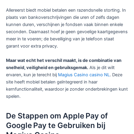
Allereerst biedt mobiel betalen een razendsnelle storting. In
plaats van bankoverschrijvingen die uren of zelfs dagen
kunnen duren, verschijnen je fondsen vaak binnen enkele
seconden. Daarnaast hoef je geen gevoelige kaartgegevens
meer in te voeren; de beveiliging van je telefoon staat
garant voor extra privacy.
Maar wat echt het verschil maakt, is de combinatie van
snelheid, veiligheid en gebruiksgemak.
Als je dit wilt
ervaren, kun je terecht bij
Magius Casino casino NL
. Deze
site heeft mobiel betalen geïntegreerd in haar
kernfunctionaliteit, waardoor je zonder onderbrekingen kunt
spelen.
De Stappen om Apple Pay of
Google Pay te Gebruiken bij