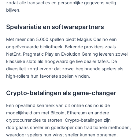
zodat alle transacties en persoonlijke gegevens veilig
blijven.
Spelvariatie en softwarepartners
Met meer dan 5.000 spellen biedt Magius Casino een
ongeëvenaarde bibliotheek. Bekende providers zoals
NetEnt, Pragmatic Play en Evolution Gaming leveren zowel
klassieke slots als hoogwaardige live dealer tafels. De
diversiteit zorgt ervoor dat zowel beginnende spelers als
high‑rollers hun favoriete spellen vinden.
Crypto‑betalingen als game‑changer
Een opvallend kenmerk van dit online casino is de
mogelijkheid om met Bitcoin, Ethereum en andere
cryptocurrencies te storten. Crypto‑betalingen zijn
doorgaans sneller en goedkoper dan traditionele methoden,
waardoor spelers hun winst sneller kunnen opnemen.