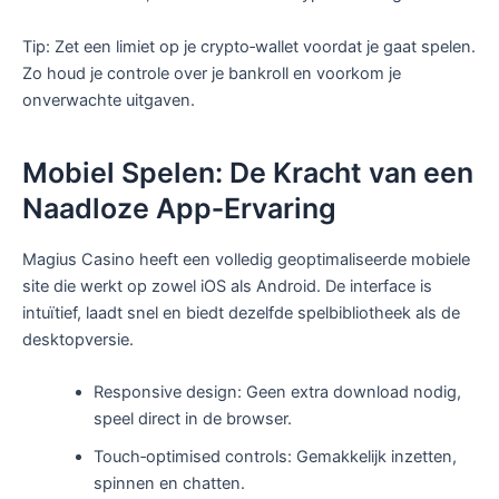
Tip: Zet een limiet op je crypto‑wallet voordat je gaat spelen.
Zo houd je controle over je bankroll en voorkom je
onverwachte uitgaven.
Mobiel Spelen: De Kracht van een
Naadloze App‑Ervaring
Magius Casino heeft een volledig geoptimaliseerde mobiele
site die werkt op zowel iOS als Android. De interface is
intuïtief, laadt snel en biedt dezelfde spelbibliotheek als de
desktopversie.
Responsive design: Geen extra download nodig,
speel direct in de browser.
Touch‑optimised controls: Gemakkelijk inzetten,
spinnen en chatten.