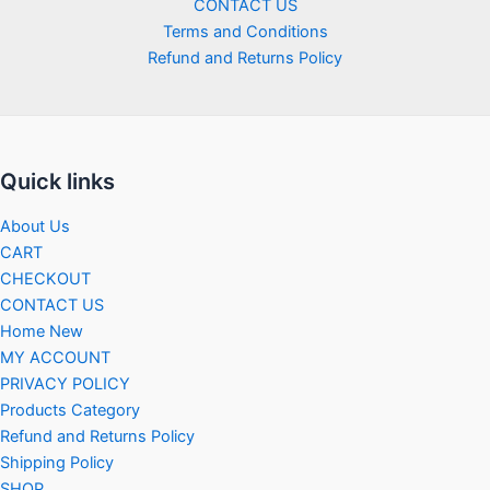
CONTACT US
Terms and Conditions
Refund and Returns Policy
Quick links
About Us
CART
CHECKOUT
CONTACT US
Home New
MY ACCOUNT
PRIVACY POLICY
Products Category
Refund and Returns Policy
Shipping Policy
SHOP