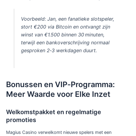
Voorbeeld: Jan, een fanatieke slotspeler,
stort €200 via Bitcoin en ontvangt zijn
winst van €1.500 binnen 30 minuten,
terwijl een bankoverschrijving normaal
gesproken 2‑3 werkdagen duurt.
Bonussen en VIP‑Programma:
Meer Waarde voor Elke Inzet
Welkomstpakket en regelmatige
promoties
Magius Casino verwelkomt nieuwe spelers met een