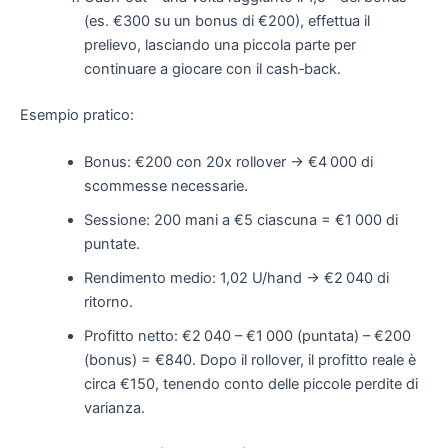
(es. €300 su un bonus di €200), effettua il
prelievo, lasciando una piccola parte per
continuare a giocare con il cash‑back.
Esempio pratico:
Bonus: €200 con 20x rollover → €4 000 di
scommesse necessarie.
Sessione: 200 mani a €5 ciascuna = €1 000 di
puntate.
Rendimento medio: 1,02 U/hand → €2 040 di
ritorno.
Profitto netto: €2 040 – €1 000 (puntata) – €200
(bonus) = €840. Dopo il rollover, il profitto reale è
circa €150, tenendo conto delle piccole perdite di
varianza.