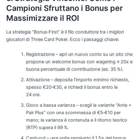
Campioni Sfruttano i Bonus per
Massimizzare il ROI
La strategia “Bonus‑First” è il filo conduttore tra i migliori
giocatori di Three Card Poker. Ecco i passaggi chiave:
Registrazione – apri un nuovo conto su un sito che
propone un welcome bonus con wagering ≤ 20x e
buona percentuale di contribuzione (es. 35 %).
Attivazione – deposita l’importo minimo richiesto,
spesso €20‑€30, e richiedi il bonus entro le
24 ore.
Gioco a bassa varianza – scegli la variante “Ante +
Pair Plus” con una scommessa di €5‑€10 per
mano; la varianza è contenuta e il ritorno teorico
(RTP) supera il 99 %.
Cash‑out – una volta raggiunto il 1,5× del bonus