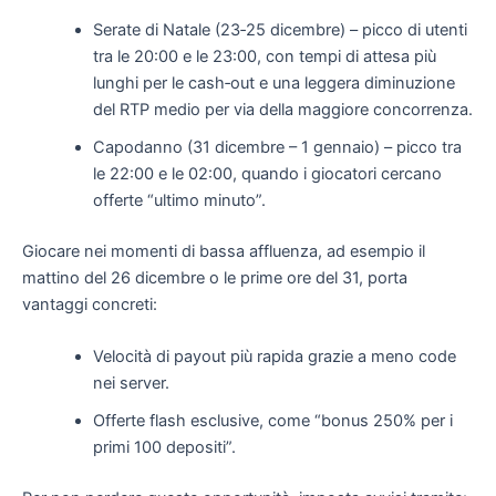
Serate di Natale (23‑25 dicembre) – picco di utenti
tra le 20:00 e le 23:00, con tempi di attesa più
lunghi per le cash‑out e una leggera diminuzione
del RTP medio per via della maggiore concorrenza.
Capodanno (31 dicembre – 1 gennaio) – picco tra
le 22:00 e le 02:00, quando i giocatori cercano
offerte “ultimo minuto”.
Giocare nei momenti di bassa affluenza, ad esempio il
mattino del 26 dicembre o le prime ore del 31, porta
vantaggi concreti:
Velocità di payout più rapida grazie a meno code
nei server.
Offerte flash esclusive, come “bonus 250% per i
primi 100 depositi”.