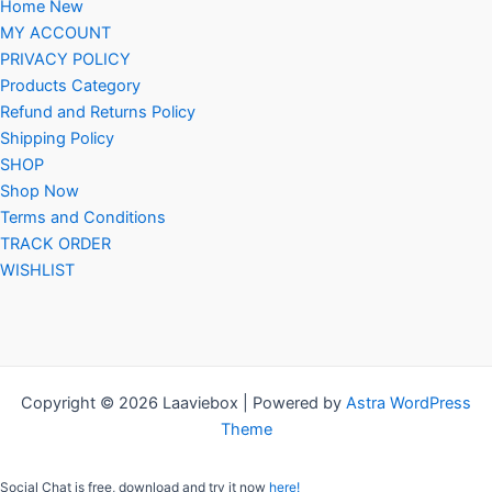
Home New
MY ACCOUNT
PRIVACY POLICY
Products Category
Refund and Returns Policy
Shipping Policy
SHOP
Shop Now
Terms and Conditions
TRACK ORDER
WISHLIST
Copyright © 2026 Laaviebox | Powered by
Astra WordPress
Theme
Social Chat is free, download and try it now
here!