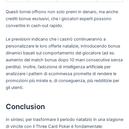
Questi tornei offrono non solo premi in denaro, ma anche
crediti bonus esclusivi, che i giocatori esperti possono
convertire in cash‑out rapido.
Le previsioni indicano che i casinò continueranno a
personalizzare le loro offerte natalizie, introducendo bonus
dinamici basati sul comportamento del giocatore (ad es.
aumento del match bonus dopo 10 mani consecutive senza
perdita). Inoltre, l’adozione di intelligenza artificiale per
analizzare i pattern di scommessa promette di rendere le
promozioni più mirate e, di conseguenza, più redditizie per
gli utenti.
Conclusion
In sintesi, per trasformare il periodo natalizio in una stagione
di vincite con il Three Card Poker è fondamentale: