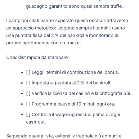
guadagno garantito sono quasi sempre truffe.
I campioni citati hanno superato questi ostacoli attraverso
un approccio metodico: leggono sempre i termini, usano
una puntata fissa del 2 % del bankroll e monitorano le
proprie performance con un tracker.
Checklist rapida da stampare
[ ] Leggi i termini di contribuzione del bonus.
[ ] Imposta la puntata al 2 % del bankroll.
[ ] Verifica la licenza del casinò e la crittografia SSL.
[ ] Programma pause di 10 minuti ogni ora.
[ ] Controlla il wagering residuo prima di ogni
cash‑out.
Seguendo questa lista, eviterai le trappole più comuni e