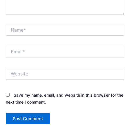
Name*
Email*
Website
Save my name, email, and website in this browser for the
next time I comment.