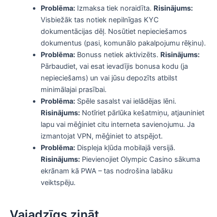
Problēma:
Izmaksa tiek noraidīta.
Risinājums:
Visbiežāk tas notiek nepilnīgas KYC
dokumentācijas dēļ. Nosūtiet nepieciešamos
dokumentus (pasi, komunālo pakalpojumu rēķinu).
Problēma:
Bonuss netiek aktivizēts.
Risinājums:
Pārbaudiet, vai esat ievadījis bonusa kodu (ja
nepieciešams) un vai jūsu depozīts atbilst
minimālajai prasībai.
Problēma:
Spēle sasalst vai ielādējas lēni.
Risinājums:
Notīriet pārlūka kešatmiņu, atjauniniet
lapu vai mēģiniet citu interneta savienojumu. Ja
izmantojat VPN, mēģiniet to atspējot.
Problēma:
Displeja kļūda mobilajā versijā.
Risinājums:
Pievienojiet Olympic Casino sākuma
ekrānam kā PWA – tas nodrošina labāku
veiktspēju.
Vajadzīgs zināt