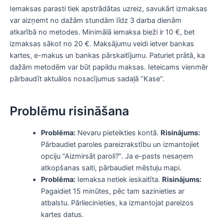
Iemaksas parasti tiek apstrādātas uzreiz, savukārt izmaksas
var aizņemt no dažām stundām līdz 3 darba dienām
atkarībā no metodes. Minimālā iemaksa bieži ir 10 €, bet
izmaksas sākot no 20 €. Maksājumu veidi ietver bankas
kartes, e-makus un bankas pārskaitījumu. Paturiet prātā, ka
dažām metodēm var būt papildu maksas. Ieteicams vienmēr
pārbaudīt aktuālos nosacījumus sadaļā “Kase”.
Problēmu risināšana
Problēma:
Nevaru pieteikties kontā.
Risinājums:
Pārbaudiet paroles pareizrakstību un izmantojiet
opciju “Aizmirsāt paroli?”. Ja e-pasts nesaņem
atkopšanas saiti, pārbaudiet mēstuļu mapi.
Problēma:
Iemaksa netiek ieskaitīta.
Risinājums:
Pagaidiet 15 minūtes, pēc tam sazinieties ar
atbalstu. Pārliecinieties, ka izmantojat pareizos
kartes datus.