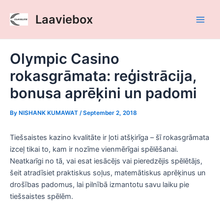
Skip
Post
Main
Laaviebox
to
navigation
Men
content
Olympic Casino
rokasgrāmata: reģistrācija,
bonusa aprēķini un padomi
By
NISHANK KUMAWAT
/
September 2, 2018
Tiešsaistes kazino kvalitāte ir ļoti atšķirīga – šī rokasgrāmata
izceļ tikai to, kam ir nozīme vienmērīgai spēlēšanai.
Neatkarīgi no tā, vai esat iesācējs vai pieredzējis spēlētājs,
šeit atradīsiet praktiskus soļus, matemātiskus aprēķinus un
drošības padomus, lai pilnībā izmantotu savu laiku pie
tiešsaistes spēlēm.