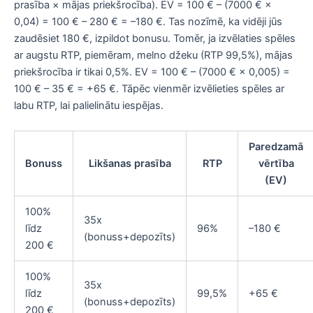
prasība × mājas priekšrocība). EV = 100 € – (7000 € ×
0,04) = 100 € – 280 € = –180 €. Tas nozīmē, ka vidēji jūs
zaudēsiet 180 €, izpildot bonusu. Tomēr, ja izvēlaties spēles
ar augstu RTP, piemēram, melno džeku (RTP 99,5%), mājas
priekšrocība ir tikai 0,5%. EV = 100 € – (7000 € × 0,005) =
100 € – 35 € = +65 €. Tāpēc vienmēr izvēlieties spēles ar
labu RTP, lai palielinātu iespējas.
Paredzamā
Bonuss
Likšanas prasība
RTP
vērtība
(EV)
100%
35x
līdz
96%
–180 €
(bonuss+depozīts)
200 €
100%
35x
līdz
99,5%
+65 €
(bonuss+depozīts)
200 €