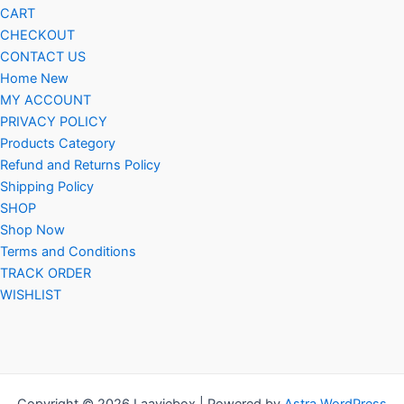
CART
CHECKOUT
CONTACT US
Home New
MY ACCOUNT
PRIVACY POLICY
Products Category
Refund and Returns Policy
Shipping Policy
SHOP
Shop Now
Terms and Conditions
TRACK ORDER
WISHLIST