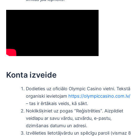
Konta izveide
Dodieties uz oficiālo Olympic Casino vietni. Tekstā
organiski ievietojam
https://olympiccasino.com.lv/
– tas ir ērtākais veids, kā sākt.
Noklikšķiniet uz pogas “Reģistrēties”. Aizpildiet
veidlapu ar savu vārdu, uzvārdu, e-pastu,
dzimšanas datumu un adresi.
Izvēlieties lietotājvārdu un spēcīgu paroli (vismaz 8