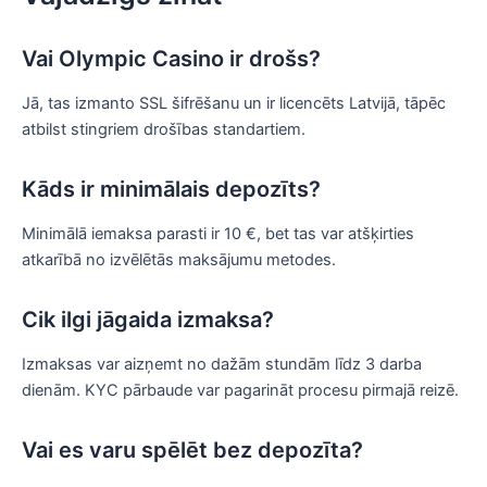
Vai Olympic Casino ir drošs?
Jā, tas izmanto SSL šifrēšanu un ir licencēts Latvijā, tāpēc
atbilst stingriem drošības standartiem.
Kāds ir minimālais depozīts?
Minimālā iemaksa parasti ir 10 €, bet tas var atšķirties
atkarībā no izvēlētās maksājumu metodes.
Cik ilgi jāgaida izmaksa?
Izmaksas var aizņemt no dažām stundām līdz 3 darba
dienām. KYC pārbaude var pagarināt procesu pirmajā reizē.
Vai es varu spēlēt bez depozīta?