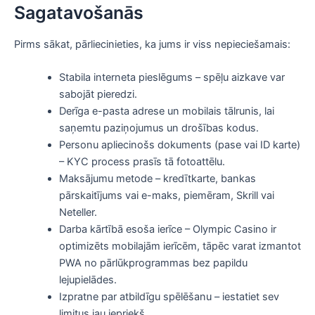
Sagatavošanās
Pirms sākat, pārliecinieties, ka jums ir viss nepieciešamais:
Stabila interneta pieslēgums – spēļu aizkave var
sabojāt pieredzi.
Derīga e-pasta adrese un mobilais tālrunis, lai
saņemtu paziņojumus un drošības kodus.
Personu apliecinošs dokuments (pase vai ID karte)
– KYC process prasīs tā fotoattēlu.
Maksājumu metode – kredītkarte, bankas
pārskaitījums vai e-maks, piemēram, Skrill vai
Neteller.
Darba kārtībā esoša ierīce – Olympic Casino ir
optimizēts mobilajām ierīcēm, tāpēc varat izmantot
PWA no pārlūkprogrammas bez papildu
lejupielādes.
Izpratne par atbildīgu spēlēšanu – iestatiet sev
limitus jau iepriekš.