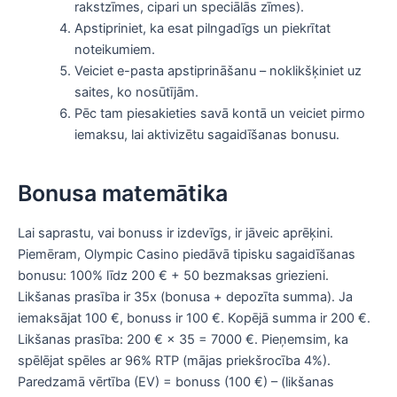
rakstzīmes, cipari un speciālās zīmes).
Apstipriniet, ka esat pilngadīgs un piekrītat
noteikumiem.
Veiciet e-pasta apstiprināšanu – noklikšķiniet uz
saites, ko nosūtījām.
Pēc tam piesakieties savā kontā un veiciet pirmo
iemaksu, lai aktivizētu sagaidīšanas bonusu.
Bonusa matemātika
Lai saprastu, vai bonuss ir izdevīgs, ir jāveic aprēķini.
Piemēram, Olympic Casino piedāvā tipisku sagaidīšanas
bonusu: 100% līdz 200 € + 50 bezmaksas griezieni.
Likšanas prasība ir 35x (bonusa + depozīta summa). Ja
iemaksājat 100 €, bonuss ir 100 €. Kopējā summa ir 200 €.
Likšanas prasība: 200 € × 35 = 7000 €. Pieņemsim, ka
spēlējat spēles ar 96% RTP (mājas priekšrocība 4%).
Paredzamā vērtība (EV) = bonuss (100 €) – (likšanas