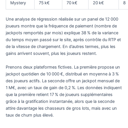
Mystery
75 k€
70 k€
20 k€
8
Une analyse de régression réalisée sur un panel de 12 000
joueurs montre que la fréquence de paiement (nombre de
jackpots remportés par mois) explique 38 % de la variance
du temps moyen passé sur le site, après contrôle du RTP et
de la vitesse de chargement. En d’autres termes, plus les
gains arrivent souvent, plus les joueurs restent.
Prenons deux plateformes fictives. La première propose un
jackpot quotidien de 10 000 €, distribué en moyenne à 3 %
des joueurs actifs. La seconde offre un jackpot mensuel de
1 M€, avec un taux de gain de 0,2 %. Les données indiquent
que la première retient 17 % de joueurs supplémentaires
grâce à la gratification instantanée, alors que la seconde
attire davantage les chasseurs de gros lots, mais avec un
taux de churn plus élevé.