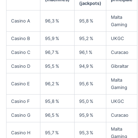
(jackpots)
Malta
Casino A
96,3 %
95,8 %
Gaming
Casino B
95,9 %
95,2 %
UKGC
Casino C
96,7 %
96,1 %
Curacao
Casino D
95,5 %
94,9 %
Gibraltar
Malta
Casino E
96,2 %
95,6 %
Gaming
Casino F
95,8 %
95,0 %
UKGC
Casino G
96,5 %
95,9 %
Curacao
Malta
Casino H
95,7 %
95,3 %
Gaming