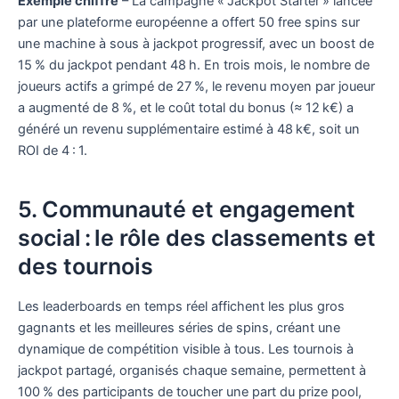
Exemple chiffré
– La campagne « Jackpot Starter » lancée
par une plateforme européenne a offert 50 free spins sur
une machine à sous à jackpot progressif, avec un boost de
15 % du jackpot pendant 48 h. En trois mois, le nombre de
joueurs actifs a grimpé de 27 %, le revenu moyen par joueur
a augmenté de 8 %, et le coût total du bonus (≈ 12 k€) a
généré un revenu supplémentaire estimé à 48 k€, soit un
ROI de 4 : 1.
5. Communauté et engagement
social : le rôle des classements et
des tournois
Les leaderboards en temps réel affichent les plus gros
gagnants et les meilleures séries de spins, créant une
dynamique de compétition visible à tous. Les tournois à
jackpot partagé, organisés chaque semaine, permettent à
100 % des participants de toucher une part du prize pool,