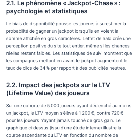
2.1. Le phénomène « Jackpot‑Chase » :
psychologie et statistiques
Le biais de disponibilité pousse les joueurs à surestimer la
probabilité de gagner un jackpot lorsqu’ils en voient la
somme affichée en gros caractères. L’effet de halo crée une
perception positive du site tout entier, même si les chances
réelles restent faibles. Les statistiques de suivi montrent que
les campagnes mettant en avant le jackpot augmentent le
taux de clics de 34 % par rapport à des publicités neutres.
2.2. Impact des jackpots sur le LTV
(Lifetime Value) des joueurs
Sur une cohorte de 5 000 joueurs ayant déclenché au moins
un jackpot, le LTV moyen s’élève à 1 200 €, contre 720 €
pour les joueurs n’ayant jamais touché de gros gain. Le
graphique ci‑dessus (issu d’une étude interne) illustre la
courbe ascendante du LTV en fonction du nombre de