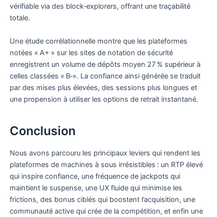
vérifiable via des block‑explorers, offrant une traçabilité
totale.
Une étude corrélationnelle montre que les plateformes
notées « A+ » sur les sites de notation de sécurité
enregistrent un volume de dépôts moyen 27 % supérieur à
celles classées « B‑». La confiance ainsi générée se traduit
par des mises plus élevées, des sessions plus longues et
une propension à utiliser les options de retrait instantané.
Conclusion
Nous avons parcouru les principaux leviers qui rendent les
plateformes de machines à sous irrésistibles : un RTP élevé
qui inspire confiance, une fréquence de jackpots qui
maintient le suspense, une UX fluide qui minimise les
frictions, des bonus ciblés qui boostent l’acquisition, une
communauté active qui crée de la compétition, et enfin une