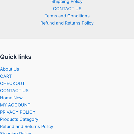
Shipping Policy
CONTACT US
Terms and Conditions
Refund and Returns Policy
Quick links
About Us
CART
CHECKOUT
CONTACT US
Home New
MY ACCOUNT
PRIVACY POLICY
Products Category
Refund and Returns Policy
Shipping Policy