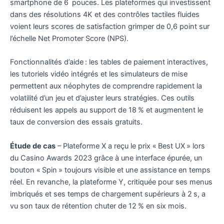
smartphone de 6 pouces. Les plateformes qui investissent
dans des résolutions 4K et des contrôles tactiles fluides
voient leurs scores de satisfaction grimper de 0,6 point sur
l’échelle Net Promoter Score (NPS).
Fonctionnalités d’aide : les tables de paiement interactives,
les tutoriels vidéo intégrés et les simulateurs de mise
permettent aux néophytes de comprendre rapidement la
volatilité d’un jeu et d’ajuster leurs stratégies. Ces outils
réduisent les appels au support de 18 % et augmentent le
taux de conversion des essais gratuits.
Étude de cas
– Plateforme X a reçu le prix « Best UX » lors
du Casino Awards 2023 grâce à une interface épurée, un
bouton « Spin » toujours visible et une assistance en temps
réel. En revanche, la plateforme Y, critiquée pour ses menus
imbriqués et ses temps de chargement supérieurs à 2 s, a
vu son taux de rétention chuter de 12 % en six mois.