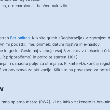
rtica, e-denarnica ali bančno nakazilo.
 stran
Bet balkan
. Kliknite gumb »Registracija« v zgornjem 
vnimi podatki: ime, priimek, datum rojstva in e-naslov.
e in geslo. Geslo naj vsebuje vsaj 8 znakov z mešanico črk 
EUR priporočamo) in potrdite starost (18+).
ja in označite polje za strinjanje. Kliknite »Dokončaj regist
S za povezavo za aktivacijo. Kliknite na povezavo za potrd
w
irano spletno mesto (PWA), ki ga lahko zaženete iz brskaln