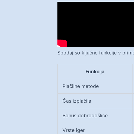
Spodaj so ključne funkcije v prime
Funkcija
Plačilne metode
Čas izplačila
Bonus dobrodošlice
Vrste iger