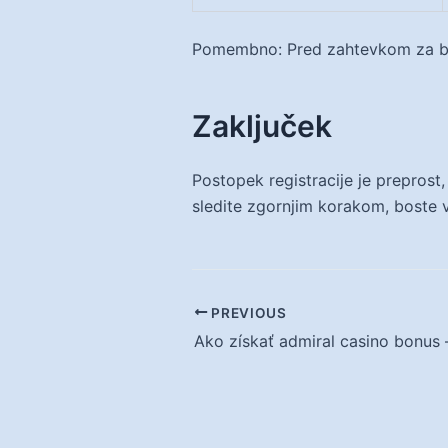
Pomembno: Pred zahtevkom za bonu
Zaključek
Postopek registracije je preprost
sledite zgornjim korakom, boste v 
PREVIOUS