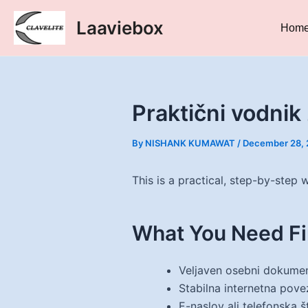
Skip
Post
Laaviebox
to
navigation
Hom
content
Praktični vodnik 
By
NISHANK KUMAWAT
/
December 28, 
This is a practical, step-by-step 
What You Need Fi
Veljaven osebni dokument 
Stabilna internetna pove
E-naslov ali telefonska št