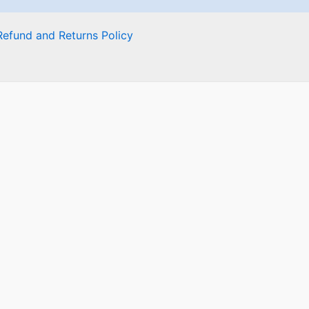
Refund and Returns Policy