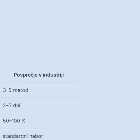
Povprečje v industriji
3–5 metod
2–5 dni
50–100 %
standardni nabor