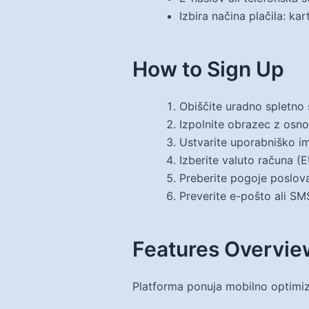
Izbira načina plačila: ka
How to Sign Up
Obiščite uradno spletno
Izpolnite obrazec z osno
Ustvarite uporabniško im
Izberite valuto računa (
Preberite pogoje poslovan
Preverite e-pošto ali SM
Features Overvie
Platforma ponuja mobilno optimiz