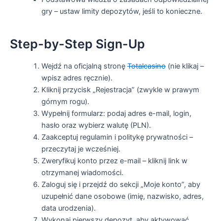
gry – ustaw limity depozytów, jeśli to konieczne.
Step-by-Step Sign-Up
Wejdź na oficjalną stronę
Totalcasino
(nie klikaj –
wpisz adres ręcznie).
Kliknij przycisk „Rejestracja” (zwykle w prawym
górnym rogu).
Wypełnij formularz: podaj adres e-mail, login,
hasło oraz wybierz walutę (PLN).
Zaakceptuj regulamin i politykę prywatności –
przeczytaj je wcześniej.
Zweryfikuj konto przez e-mail – kliknij link w
otrzymanej wiadomości.
Zaloguj się i przejdź do sekcji „Moje konto”, aby
uzupełnić dane osobowe (imię, nazwisko, adres,
data urodzenia).
Wykonaj pierwszy depozyt, aby aktywować