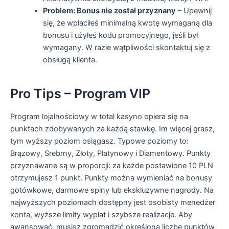
Problem: Bonus nie został przyznany
– Upewnij
się, że wpłaciłeś minimalną kwotę wymaganą dla
bonusu i użyłeś kodu promocyjnego, jeśli był
wymagany. W razie wątpliwości skontaktuj się z
obsługą klienta.
Pro Tips – Program VIP
Program lojalnościowy w total kasyno opiera się na
punktach zdobywanych za każdą stawkę. Im więcej grasz,
tym wyższy poziom osiągasz. Typowe poziomy to:
Brązowy, Srebrny, Złoty, Platynowy i Diamentowy. Punkty
przyznawane są w proporcji: za każde postawione 10 PLN
otrzymujesz 1 punkt. Punkty można wymieniać na bonusy
gotówkowe, darmowe spiny lub ekskluzywne nagrody. Na
najwyższych poziomach dostępny jest osobisty menedżer
konta, wyższe limity wypłat i szybsze realizacje. Aby
awansować, musisz zgromadzić określoną liczbę punktów