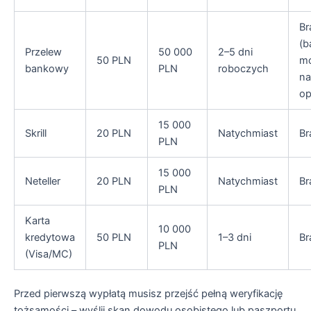
Br
(b
Przelew
50 000
2–5 dni
50 PLN
m
bankowy
PLN
roboczych
na
op
15 000
Skrill
20 PLN
Natychmiast
Br
PLN
15 000
Neteller
20 PLN
Natychmiast
Br
PLN
Karta
10 000
kredytowa
50 PLN
1–3 dni
Br
PLN
(Visa/MC)
Przed pierwszą wypłatą musisz przejść pełną weryfikację
tożsamości – wyślij skan dowodu osobistego lub paszportu