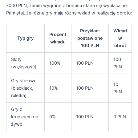
7000 PLN, zanim wygrane z bonusu staną się wypłacalne.
Pamiętaj, że różne gry mają różny wkład w realizację obrotu:
Przykład:
Wkład
Procent
Typ gry
postawione
w
wkładu
100 PLN
obrót
Sloty
100
100%
100 PLN
(większość)
PLN
Gry stołowe
10
(blackjack,
10%
100 PLN
PLN
ruletka)
Gry z
krupierem na
0%
100 PLN
0 PLN
żywo