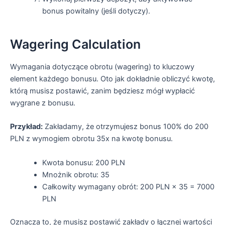
bonus powitalny (jeśli dotyczy).
Wagering Calculation
Wymagania dotyczące obrotu (wagering) to kluczowy
element każdego bonusu. Oto jak dokładnie obliczyć kwotę,
którą musisz postawić, zanim będziesz mógł wypłacić
wygrane z bonusu.
Przykład:
Zakładamy, że otrzymujesz bonus 100% do 200
PLN z wymogiem obrotu 35x na kwotę bonusu.
Kwota bonusu: 200 PLN
Mnożnik obrotu: 35
Całkowity wymagany obrót: 200 PLN × 35 = 7000
PLN
Oznacza to, że musisz postawić zakłady o łącznej wartości