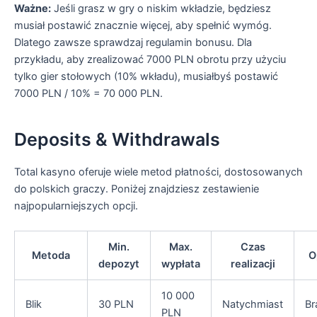
Ważne:
Jeśli grasz w gry o niskim wkładzie, będziesz
musiał postawić znacznie więcej, aby spełnić wymóg.
Dlatego zawsze sprawdzaj regulamin bonusu. Dla
przykładu, aby zrealizować 7000 PLN obrotu przy użyciu
tylko gier stołowych (10% wkładu), musiałbyś postawić
7000 PLN / 10% = 70 000 PLN.
Deposits & Withdrawals
Total kasyno oferuje wiele metod płatności, dostosowanych
do polskich graczy. Poniżej znajdziesz zestawienie
najpopularniejszych opcji.
Min.
Max.
Czas
Metoda
O
depozyt
wypłata
realizacji
10 000
Blik
30 PLN
Natychmiast
Br
PLN