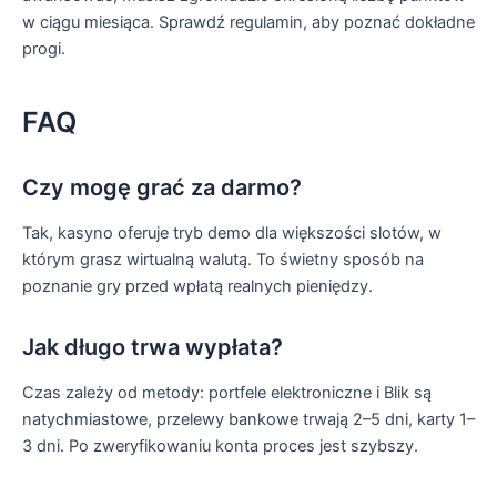
w ciągu miesiąca. Sprawdź regulamin, aby poznać dokładne
progi.
FAQ
Czy mogę grać za darmo?
Tak, kasyno oferuje tryb demo dla większości slotów, w
którym grasz wirtualną walutą. To świetny sposób na
poznanie gry przed wpłatą realnych pieniędzy.
Jak długo trwa wypłata?
Czas zależy od metody: portfele elektroniczne i Blik są
natychmiastowe, przelewy bankowe trwają 2–5 dni, karty 1–
3 dni. Po zweryfikowaniu konta proces jest szybszy.