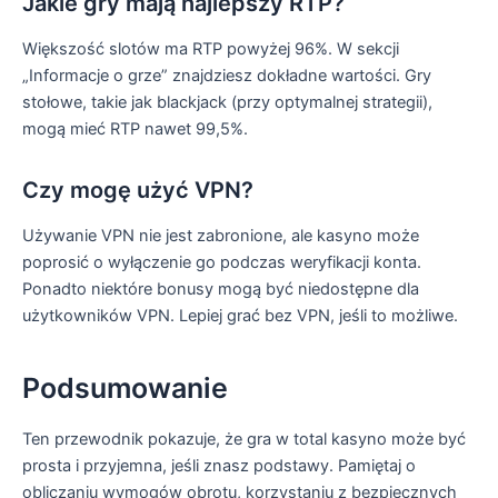
Jakie gry mają najlepszy RTP?
Większość slotów ma RTP powyżej 96%. W sekcji
„Informacje o grze” znajdziesz dokładne wartości. Gry
stołowe, takie jak blackjack (przy optymalnej strategii),
mogą mieć RTP nawet 99,5%.
Czy mogę użyć VPN?
Używanie VPN nie jest zabronione, ale kasyno może
poprosić o wyłączenie go podczas weryfikacji konta.
Ponadto niektóre bonusy mogą być niedostępne dla
użytkowników VPN. Lepiej grać bez VPN, jeśli to możliwe.
Podsumowanie
Ten przewodnik pokazuje, że gra w total kasyno może być
prosta i przyjemna, jeśli znasz podstawy. Pamiętaj o
obliczaniu wymogów obrotu, korzystaniu z bezpiecznych