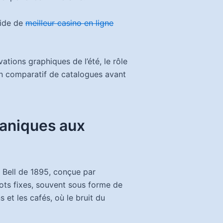
uide de
meilleur casino en ligne
vations graphiques de l’été, le rôle
 un comparatif de catalogues avant
caniques aux
 Bell de 1895, conçue par
kpots fixes, souvent sous forme de
 et les cafés, où le bruit du