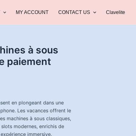
T
MY ACCOUNT
CONTACT US
Clavelite
chines à sous
de paiement
ressent en plongeant dans une
tphone. Les vacances offrent le
 les machines à sous classiques,
s slots modernes, enrichis de
 expérience immersive.