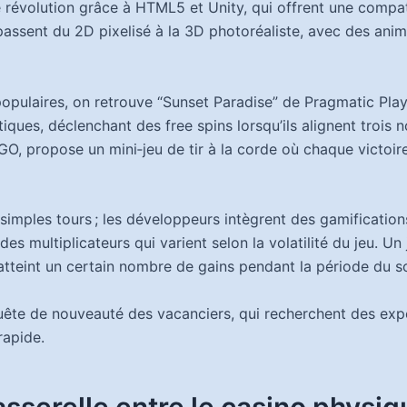
révolution grâce à HTML5 et Unity, qui offrent une compat
ssent du 2D pixelisé à la 3D photoréaliste, avec des anima
 populaires, on retrouve “Sunset Paradise” de Pragmatic Play
iques, déclenchant des free spins lorsqu’ils alignent trois
O, propose un mini‑jeu de tir à la corde où chaque victoir
ux simples tours ; les développeurs intègrent des gamificat
es multiplicateurs qui varient selon la volatilité du jeu. Un
atteint un certain nombre de gains pendant la période du sol
ête de nouveauté des vacanciers, qui recherchent des expé
rapide.
asserelle entre le casino physiqu