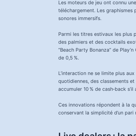
Les moteurs de jeu ont connu une 
téléchargement. Les graphismes pa
sonores immersifs.
Parmi les titres estivaux les plus
des palmiers et des cocktails exot
“Beach Party Bonanza” de Play’n G
de 0,5 %.
L’interaction ne se limite plus a
quotidiennes, des classements et d
accumuler 10 % de cash‑back s’il 
Ces innovations répondent à la qu
conservant la simplicité d’un pari 
Live dealers : la p