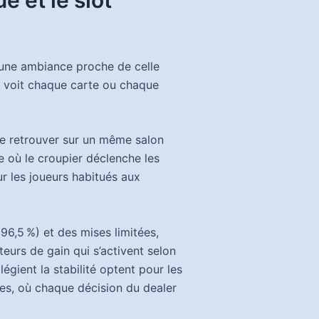
 une ambiance proche de celle
ur voit chaque carte ou chaque
se retrouver sur un même salon
ve où le croupier déclenche les
ur les joueurs habitués aux
96,5 %) et des mises limitées,
urs de gain qui s’activent selon
légient la stabilité optent pour les
nes, où chaque décision du dealer