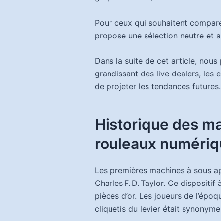
Pour ceux qui souhaitent comparer
propose une sélection neutre et ac
Dans la suite de cet article, nous 
grandissant des live dealers, les
de projeter les tendances futures.
Historique des ma
rouleaux numériq
Les premières machines à sous ap
Charles F. D. Taylor. Ce dispositi
pièces d’or. Les joueurs de l’époq
cliquetis du levier était synonym