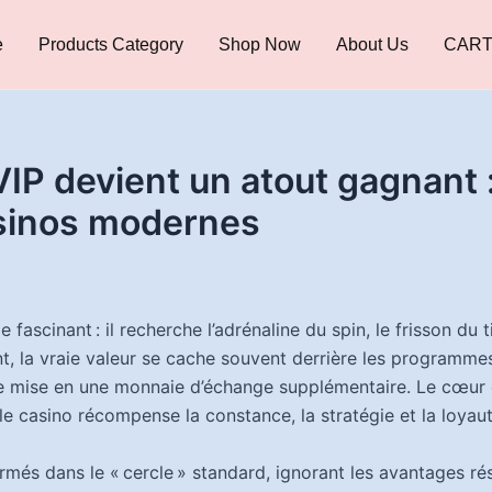
e
Products Category
Shop Now
About Us
CAR
VIP devient un atout gagnant 
asinos modernes
fascinant : il recherche l’adrénaline du spin, le frisson du t
t, la vraie valeur se cache souvent derrière les programmes 
e mise en une monnaie d’échange supplémentaire. Le cœur du
t le casino récompense la constance, la stratégie et la loyaut
rmés dans le « cercle » standard, ignorant les avantages r