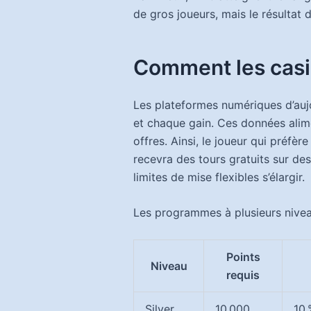
de gros joueurs, mais le résultat d
Comment les casin
Les plateformes numériques d’aujo
et chaque gain. Ces données alim
offres. Ainsi, le joueur qui préfè
recevra des tours gratuits sur des
limites de mise flexibles s’élargir.
Les programmes à plusieurs nive
Points
Niveau
requis
Silver
10 000
10 