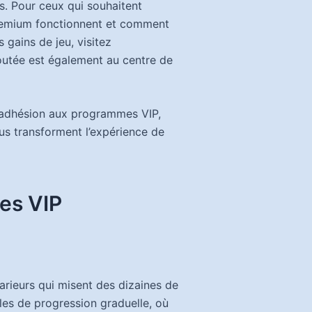
s. Pour ceux qui souhaitent
remium fonctionnent et comment
gains de jeu, visitez
joutée est également au centre de
 l’adhésion aux programmes VIP,
us transforment l’expérience de
es VIP
parieurs qui misent des dizaines de
les de progression graduelle, où