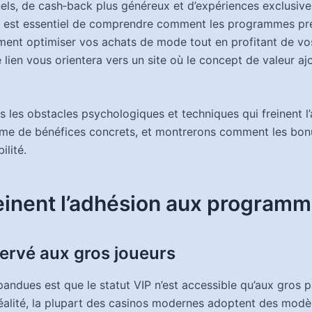
els, de cash‑back plus généreux et d’expériences exclusive
il est essentiel de comprendre comment les programmes p
ment optimiser vos achats de mode tout en profitant de vos 
 lien vous orientera vers un site où le concept de valeur a
ons les obstacles psychologiques et techniques qui freinent
forme de bénéfices concrets, et montrerons comment les bon
ilité.
einent l’adhésion aux programm
éservé aux gros joueurs
pandues est que le statut VIP n’est accessible qu’aux gros 
réalité, la plupart des casinos modernes adoptent des modè