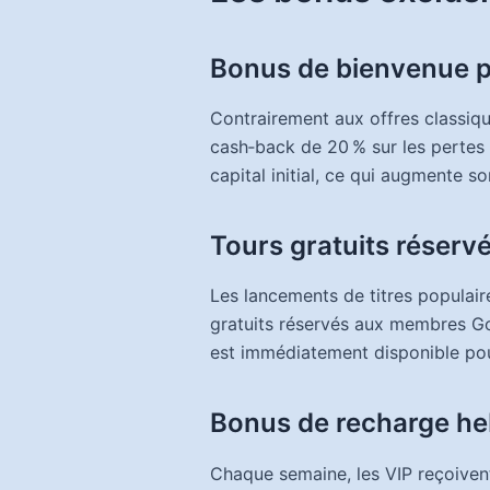
Bonus de bienvenue 
Contrairement aux offres classiqu
cash‑back de 20 % sur les pertes 
capital initial, ce qui augmente s
Tours gratuits réserv
Les lancements de titres popula
gratuits réservés aux membres Go
est immédiatement disponible pour 
Bonus de recharge he
Chaque semaine, les VIP reçoiven