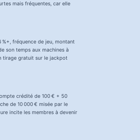
urtes mais fréquentes, car elle
96 %+, fréquence de jeu, montant
 de son temps aux machines à
tirage gratuit sur le jackpot
 compte crédité de 100 € + 50
nche de 10 000 € misée par le
ture incite les membres à devenir