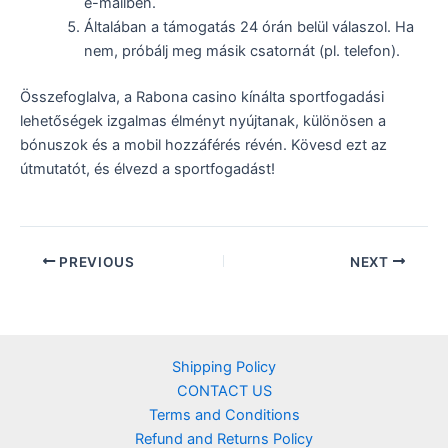
e-mailben.
Általában a támogatás 24 órán belül válaszol. Ha
nem, próbálj meg másik csatornát (pl. telefon).
Összefoglalva, a Rabona casino kínálta sportfogadási
lehetőségek izgalmas élményt nyújtanak, különösen a
bónuszok és a mobil hozzáférés révén. Kövesd ezt az
útmutatót, és élvezd a sportfogadást!
PREVIOUS
NEXT
Shipping Policy
CONTACT US
Terms and Conditions
Refund and Returns Policy