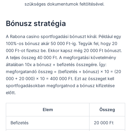
szükséges dokumentumok feltöltésével.
Bónusz stratégia
A Rabona casino sportfogadási bónuszt kínál. Például egy
100%-os bónusz akár 50 000 Ft-ig. Tegyük fel, hogy 20
000 Ft-ot fizetsz be. Ekkor kapsz még 20 000 Ft bónuszt.
A teljes összeg 40 000 Ft. A megforgatási követelmény
általában 10x a bónusz + befizetés összegére. Így:
megforgatandó összeg = (befizetés + bónusz) × 10 = (20
000 + 20 000) × 10 = 400 000 Ft. Ezt az összeget kell
sportfogadásokban megforgatnod a bónusz kifizetése
előtt.
Elem
Összeg
Befizetés
20 000 Ft