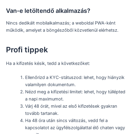
Van-e letöltendő alkalmazás?
Nincs dedikált mobilalkalmazás; a weboldal PWA-ként
működik, amelyet a böngészőből közvetlenül elérhetsz.
Profi tippek
Ha a kifizetés késik, tedd a következőket:
Ellenőrizd a KYC-státuszod: lehet, hogy hiányzik
valamilyen dokumentum.
Nézd meg a kifizetési limitet: lehet, hogy túllépted
a napi maximumot.
Várj 48 órát, mivel az első kifizetések gyakran
tovább tartanak.
Ha 48 óra után sincs változás, vedd fel a
kapcsolatot az ügyfélszolgálattal élő chaten vagy