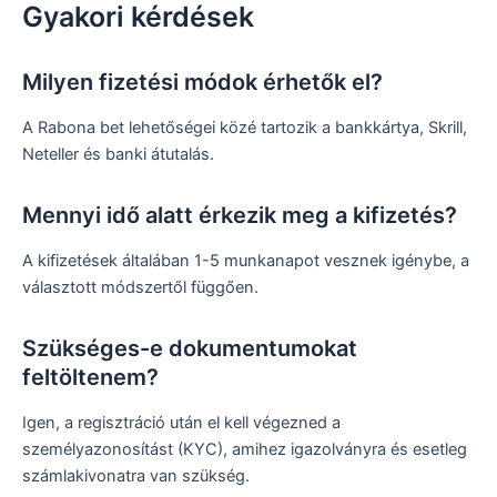
Gyakori kérdések
Milyen fizetési módok érhetők el?
A Rabona bet lehetőségei közé tartozik a bankkártya, Skrill,
Neteller és banki átutalás.
Mennyi idő alatt érkezik meg a kifizetés?
A kifizetések általában 1-5 munkanapot vesznek igénybe, a
választott módszertől függően.
Szükséges-e dokumentumokat
feltöltenem?
Igen, a regisztráció után el kell végezned a
személyazonosítást (KYC), amihez igazolványra és esetleg
számlakivonatra van szükség.