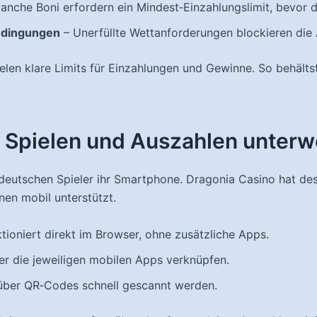
anche Boni erfordern ein Mindest‑Einzahlungslimit, bevor d
edingungen
– Unerfüllte Wettanforderungen blockieren die
len klare Limits für Einzahlungen und Gewinne. So behältst
.
 Spielen und Auszahlen unter
deutschen Spieler ihr Smartphone. Dragonia Casino hat de
nen mobil unterstützt.
tioniert direkt im Browser, ohne zusätzliche Apps.
er die jeweiligen mobilen Apps verknüpfen.
ber QR‑Codes schnell gescannt werden.