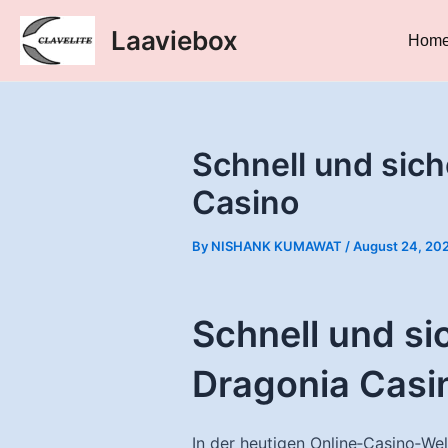
Skip
Post
Laaviebox
to
navigation
Hom
content
Schnell und sich
Casino
By
NISHANK KUMAWAT
/
August 24, 20
Schnell und si
Dragonia Casi
In der heutigen Online‑Casino‑Wel