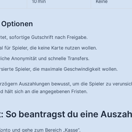
10 min
Keine
n Optionen
itet, sofortige Gutschrift nach Freigabe.
eal für Spieler, die keine Karte nutzen wollen.
zliche Anonymität und schnelle Transfers.
ersierte Spieler, die maximale Geschwindigkeit wollen.
rzögern Auszahlungen bewusst, um die Spieler zu verunsic
nd hält sich an die angegebenen Fristen.
tt: So beantragst du eine Ausza
Konto und gehe zum Bereich „Kasse“.