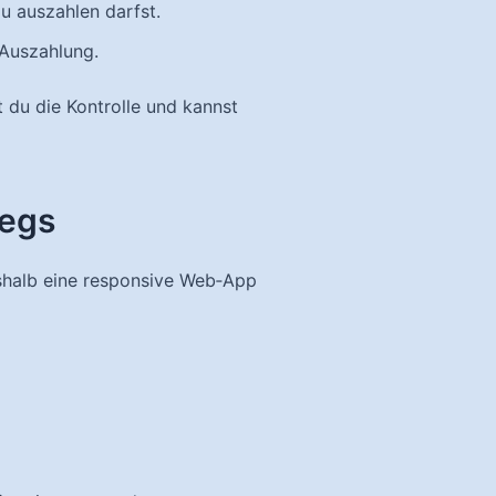
u auszahlen darfst.
 Auszahlung.
 du die Kontrolle und kannst
wegs
shalb eine responsive Web‑App