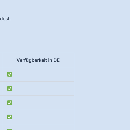
dest.
Verfügbarkeit in DE