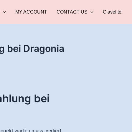
T
MY ACCOUNT
CONTACT US
Clavelite
ng bei Dragonia
ahlung bei
nngeld warten muss, verliert