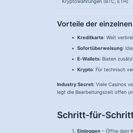
Kryptowährungen (BTC, ETH)
Vorteile der einzelne
Kreditkarte
: Weit verbre
Sofortüberweisung
: Id
E‑Wallets
: Bieten zusät
Krypto
: Für technisch v
Industry Secret:
Viele Casinos ve
legt die Bearbeitungszeit offen u
Schritt‑für‑Schri
Einloggen
– Öffne dein 