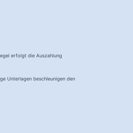
.
egel erfolgt die Auszahlung
ige Unterlagen beschleunigen den