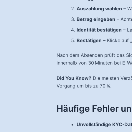
Auszahlung wählen
– Wä
Betrag eingeben
– Achte
Identität bestätigen
– La
Bestätigen
– Klicke auf 
Nach dem Absenden prüft das Sich
innerhalb von 30 Minuten bei E‑Wa
Did You Know?
Die meisten Verz
Vorgang um bis zu 70 %.
Häufige Fehler un
Unvollständige KYC‑Da