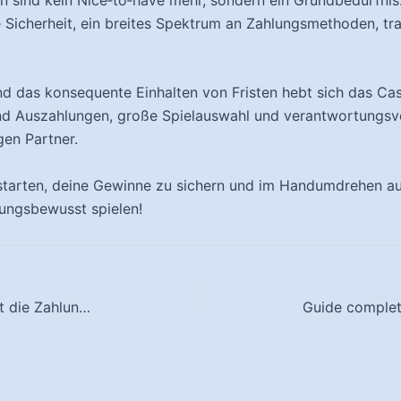
 Sicherheit, ein breites Spektrum an Zahlungsmethoden, tr
d das konsequente Einhalten von Fristen hebt sich das Cas
nd Auszahlungen, große Spielauswahl und verantwortungsvoll
gen Partner.
zu starten, deine Gewinne zu sichern und im Handumdrehen a
ungsbewusst spielen!
Schnell und sicher: So funktioniert die Zahlung bei Dragonia Casino