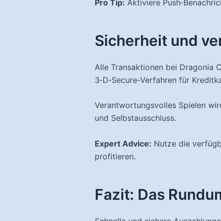
Pro Tip:
Aktiviere Push‑Benachric
Sicherheit und ve
Alle Transaktionen bei Dragonia 
3‑D‑Secure‑Verfahren für Kreditk
Verantwortungsvolles Spielen wir
und Selbstausschluss.
Expert Advice:
Nutze die verfügb
profitieren.
Fazit: Das Rundu
Schnelle und sichere Auszahlungen