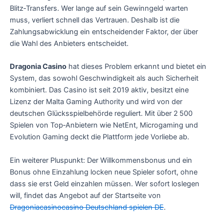
Blitz‑Transfers. Wer lange auf sein Gewinngeld warten
muss, verliert schnell das Vertrauen. Deshalb ist die
Zahlungsabwicklung ein entscheidender Faktor, der über
die Wahl des Anbieters entscheidet.
Dragonia Casino
hat dieses Problem erkannt und bietet ein
System, das sowohl Geschwindigkeit als auch Sicherheit
kombiniert. Das Casino ist seit 2019 aktiv, besitzt eine
Lizenz der Malta Gaming Authority und wird von der
deutschen Glücksspielbehörde reguliert. Mit über 2 500
Spielen von Top‑Anbietern wie NetEnt, Microgaming und
Evolution Gaming deckt die Plattform jede Vorliebe ab.
Ein weiterer Pluspunkt: Der Willkommensbonus und ein
Bonus ohne Einzahlung locken neue Spieler sofort, ohne
dass sie erst Geld einzahlen müssen. Wer sofort loslegen
will, findet das Angebot auf der Startseite von
Dragoniacasinocasino Deutschland spielen DE
.