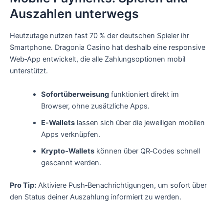
Auszahlen unterwegs
Heutzutage nutzen fast 70 % der deutschen Spieler ihr
Smartphone. Dragonia Casino hat deshalb eine responsive
Web‑App entwickelt, die alle Zahlungsoptionen mobil
unterstützt.
Sofortüberweisung
funktioniert direkt im
Browser, ohne zusätzliche Apps.
E‑Wallets
lassen sich über die jeweiligen mobilen
Apps verknüpfen.
Krypto‑Wallets
können über QR‑Codes schnell
gescannt werden.
Pro Tip:
Aktiviere Push‑Benachrichtigungen, um sofort über
den Status deiner Auszahlung informiert zu werden.