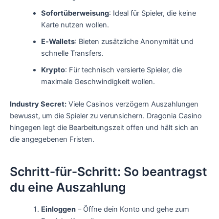
Sofortüberweisung
: Ideal für Spieler, die keine
Karte nutzen wollen.
E‑Wallets
: Bieten zusätzliche Anonymität und
schnelle Transfers.
Krypto
: Für technisch versierte Spieler, die
maximale Geschwindigkeit wollen.
Industry Secret:
Viele Casinos verzögern Auszahlungen
bewusst, um die Spieler zu verunsichern. Dragonia Casino
hingegen legt die Bearbeitungszeit offen und hält sich an
die angegebenen Fristen.
Schritt‑für‑Schritt: So beantragst
du eine Auszahlung
Einloggen
– Öffne dein Konto und gehe zum