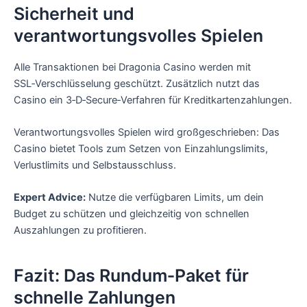
Sicherheit und
verantwortungsvolles Spielen
Alle Transaktionen bei Dragonia Casino werden mit
SSL‑Verschlüsselung geschützt. Zusätzlich nutzt das
Casino ein 3‑D‑Secure‑Verfahren für Kreditkartenzahlungen.
Verantwortungsvolles Spielen wird großgeschrieben: Das
Casino bietet Tools zum Setzen von Einzahlungslimits,
Verlustlimits und Selbstausschluss.
Expert Advice:
Nutze die verfügbaren Limits, um dein
Budget zu schützen und gleichzeitig von schnellen
Auszahlungen zu profitieren.
Fazit: Das Rundum‑Paket für
schnelle Zahlungen