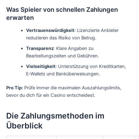
Was Spieler von schnellen Zahlungen
erwarten
Vertrauenswürdigkeit
: Lizenzierte Anbieter
reduzieren das Risiko von Betrug.
Transparenz
: Klare Angaben zu
Bearbeitungszeiten und Gebühren.
Vielseitigkeit
: Unterstützung von Kreditkarten,
E‑Wallets und Banküberweisungen.
Pro Tip:
Prüfe immer die maximalen Auszahlungslimits,
bevor du dich für ein Casino entscheidest.
Die Zahlungsmethoden im
Überblick