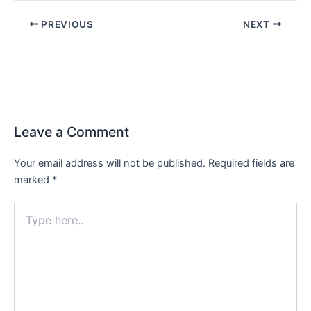
PREVIOUS
NEXT
Leave a Comment
Your email address will not be published.
Required fields are
marked
*
Type
here..