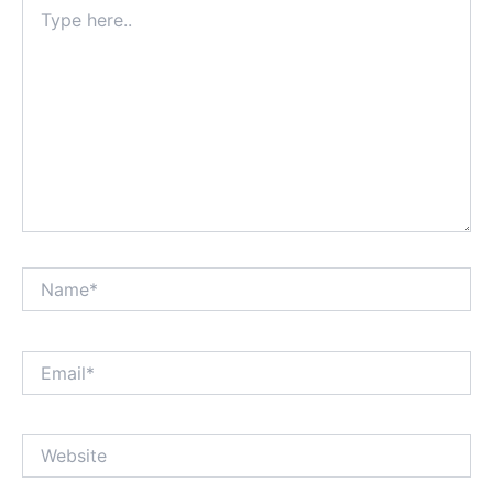
Type
here..
Name*
Email*
Website