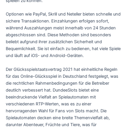
spielen zu können.
Optionen wie PayPal, Skrill und Neteller bieten schnelle und
sichere Transaktionen. Einzahlungen erfolgen sofort,
während Auszahlungen meist innerhalb von 24 Stunden
abgeschlossen sind. Diese Methoden sind besonders
beliebt aufgrund ihrer zusätzlichen Sicherheit und
Bequemlichkeit​​. Sie ist einfach zu bedienen, hat viele Spiele
und läuft auf iOS- und Android-Geräten.
Der Glücksspielstaatsvertrag 2021 hat einheitliche Regeln
für das Online-Glücksspiel in Deutschland festgelegt, was
die rechtlichen Rahmenbedingungen für die Betreiber
deutlich verbessert hat. DundeeSlots bietet eine
beeindruckende Vielfalt an Spielautomaten mit
verschiedenen RTP-Werten, was es zu einer
hervorragenden Wahl für Fans von Slots macht. Die
Spielautomaten decken eine breite Themenvielfalt ab,
darunter Abenteuer, Früchte und Tiere, was für