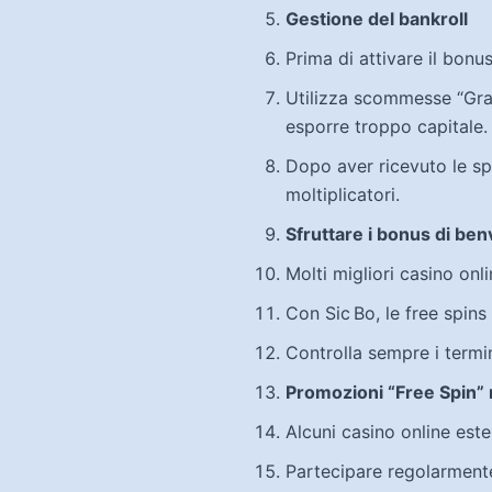
Gestione del bankroll
Prima di attivare il bonus
Utilizza scommesse “Gran
esporre troppo capitale.
Dopo aver ricevuto le sp
moltiplicatori.
Sfruttare i bonus di be
Molti migliori casino onl
Con Sic Bo, le free spins
Controlla sempre i termin
Promozioni “Free Spin” 
Alcuni casino online este
Partecipare regolarmente