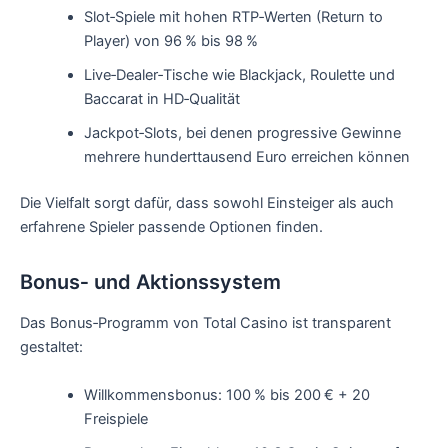
Slot‑Spiele mit hohen RTP‑Werten (Return to
Player) von 96 % bis 98 %
Live‑Dealer‑Tische wie Blackjack, Roulette und
Baccarat in HD‑Qualität
Jackpot‑Slots, bei denen progressive Gewinne
mehrere hunderttausend Euro erreichen können
Die Vielfalt sorgt dafür, dass sowohl Einsteiger als auch
erfahrene Spieler passende Optionen finden.
Bonus‑ und Aktionssystem
Das Bonus‑Programm von Total Casino ist transparent
gestaltet:
Willkommensbonus: 100 % bis 200 € + 20
Freispiele