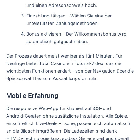
und einen Adressnachweis hoch.
Einzahlung tätigen – Wählen Sie eine der
unterstützten Zahlungsmethoden.
Bonus aktivieren – Der Willkommensbonus wird
automatisch gutgeschrieben.
Der Prozess dauert meist weniger als fünf Minuten. Für
Neulinge bietet Total Casino ein Tutorial‑Video, das die
wichtigsten Funktionen erklärt – von der Navigation über die
Spielauswahl bis zum Auszahlungsformular.
Mobile Erfahrung
Die responsive Web‑App funktioniert auf iOS‑ und
Android‑Geräten ohne zusätzliche Installation. Alle Spiele,
einschließlich Live‑Dealer‑Tische, passen sich automatisch
an die Bildschirmgröße an. Die Ladezeiten sind dank
HTML5‑Technologie kurz, sodass Sie jederzeit und überall