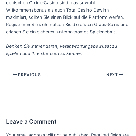
deutschen Online‑Casino sind, das sowohl
Willkommensbonus als auch Total Casino Gewinn
maximiert, sollten Sie einen Blick auf die Plattform werfen.
Registrieren Sie sich, nutzen Sie die ersten Gratis‑Spins und
erleben Sie ein sicheres, unterhaltsames Spielerlebnis.
Denken Sie immer daran, verantwortungsbewusst zu
spielen und Ihre Grenzen zu kennen.
PREVIOUS
NEXT
Leave a Comment
Your email address will not be published.
Required fields are