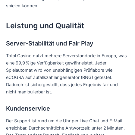
spielen können.
Leistung und Qualität
Server‑Stabilität und Fair Play
Total Casino nutzt mehrere Serverstandorte in Europa, was
eine 99,9 %ige Verfügbarkeit gewährleistet. Jeder
Spielautomat wird von unabhängigen Prüflabors wie
eCOGRA auf Zufallszahlengenerator (RNG) getestet.
Dadurch ist sichergestellt, dass jedes Ergebnis fair und
nicht manipulierbar ist.
Kundenservice
Der Support ist rund um die Uhr per Live‑Chat und E‑Mail
erreichbar. Durchschnittliche Antwortzeit: unter 2 Minuten.