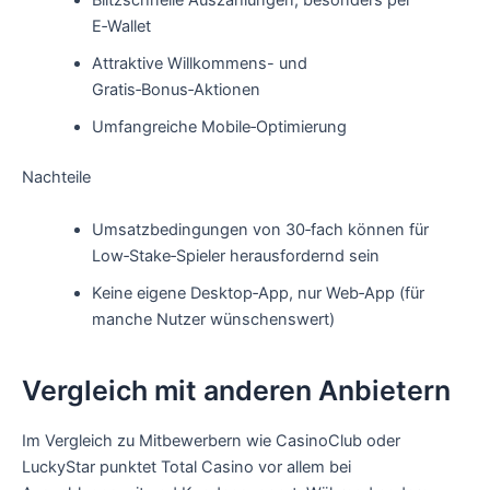
Blitzschnelle Auszahlungen, besonders per
E‑Wallet
Attraktive Willkommens- und
Gratis‑Bonus‑Aktionen
Umfangreiche Mobile‑Optimierung
Nachteile
Umsatzbedingungen von 30‑fach können für
Low‑Stake‑Spieler herausfordernd sein
Keine eigene Desktop‑App, nur Web‑App (für
manche Nutzer wünschenswert)
Vergleich mit anderen Anbietern
Im Vergleich zu Mitbewerbern wie CasinoClub oder
LuckyStar punktet Total Casino vor allem bei