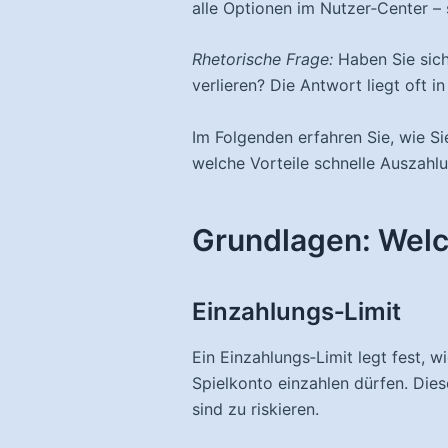
alle Optionen im Nutzer‑Center –
Rhetorische Frage:
Haben Sie sich
verlieren? Die Antwort liegt oft i
Im Folgenden erfahren Sie, wie Si
welche Vorteile schnelle Auszahlu
Grundlagen: Welch
Einzahlungs‑Limit
Ein Einzahlungs‑Limit legt fest, w
Spielkonto einzahlen dürfen. Dies
sind zu riskieren.