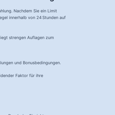
ahlung. Nachdem Sie ein Limit
Regel innerhalb von 24 Stunden auf
rliegt strengen Auflagen zum
ahlungen und Bonusbedingungen.
dender Faktor für ihre