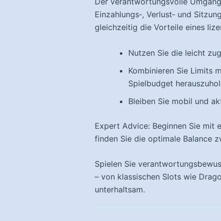
Der verantwortungsvolle Umgang m
Einzahlungs‑, Verlust‑ und Sitzun
gleichzeitig die Vorteile eines li
Nutzen Sie die leicht zu
Kombinieren Sie Limits 
Spielbudget herauszuhol
Bleiben Sie mobil und ak
Expert Advice: Beginnen Sie mit 
finden Sie die optimale Balance 
Spielen Sie verantwortungsbewuss
– von klassischen Slots wie Drago
unterhaltsam.