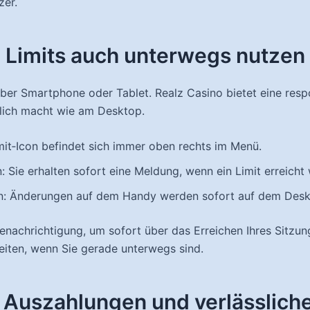
zer.
: Limits auch unterwegs nutzen
über Smartphone oder Tablet. Realz Casino bietet eine res
lich macht wie am Desktop.
imit‑Icon befindet sich immer oben rechts im Menü.
 Sie erhalten sofort eine Meldung, wenn ein Limit erreicht 
on: Änderungen auf dem Handy werden sofort auf dem De
enachrichtigung, um sofort über das Erreichen Ihres Sitzun
eiten, wenn Sie gerade unterwegs sind.
r Auszahlungen und verlässlich