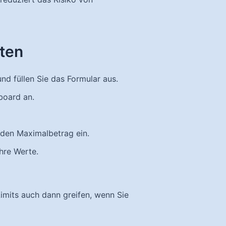
hten
und füllen Sie das Formular aus.
board an.
 den Maximalbetrag ein.
Ihre Werte.
Limits auch dann greifen, wenn Sie