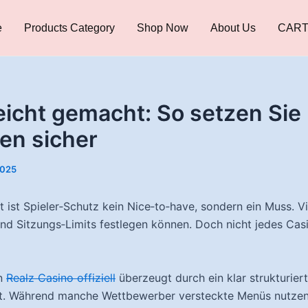
e
Products Category
Shop Now
About Us
CAR
eicht gemacht: So setzen Sie 
en sicher
2025
t ist Spieler‑Schutz kein Nice‑to‑have, sondern ein Muss. Vi
 und Sitzungs‑Limits festlegen können. Doch nicht jedes Ca
rn
Realz Casino offiziell
überzeugt durch ein klar strukturier
ist. Während manche Wettbewerber versteckte Menüs nutzen,