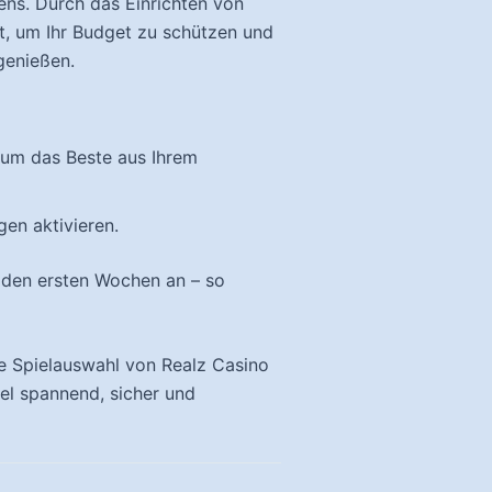
ens. Durch das Einrichten von
nt, um Ihr Budget zu schützen und
 genießen.
 um das Beste aus Ihrem
gen aktivieren.
 den ersten Wochen an – so
ge Spielauswahl von Realz Casino
iel spannend, sicher und