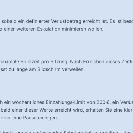
 sobald ein definierter Verlustbetrag erreicht ist. Es ist bes
ko einer weiteren Eskalation minimieren wollen.
aximale Spielzeit pro Sitzung. Nach Erreichen dieses Zeitl
sst zu lange am Bildschirm verweilen.
ich ein wöchentliches Einzahlungs‑Limit von 200 €, ein Verlu
bald einer dieser Werte erreicht wird, erhalten Sie eine k
 oder eine Pause einlegen.
 Limits, um ein umfassendes Schutzpaket zu erhalten – das 