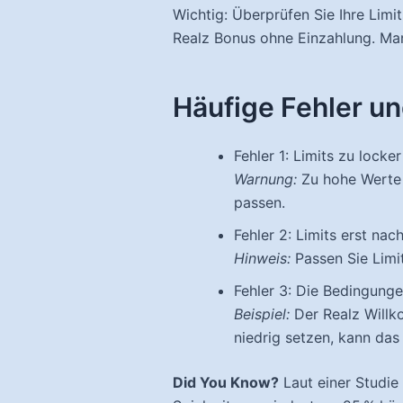
Wichtig: Überprüfen Sie Ihre Li
Realz Bonus ohne Einzahlung. Manc
Häufige Fehler un
Fehler 1: Limits zu locker
Warnung:
Zu hohe Werte r
passen.
Fehler 2: Limits erst nac
Hinweis:
Passen Sie Limit
Fehler 3: Die Bedingung
Beispiel:
Der Realz Willk
niedrig setzen, kann da
Did You Know?
Laut einer Studie 