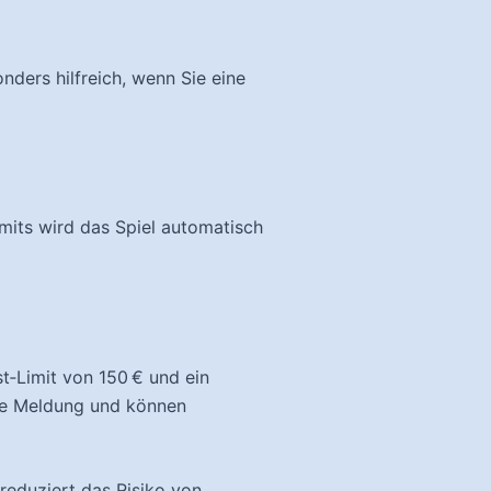
onders hilfreich, wenn Sie eine
imits wird das Spiel automatisch
st‑Limit von 150 € und ein
lare Meldung und können
reduziert das Risiko von