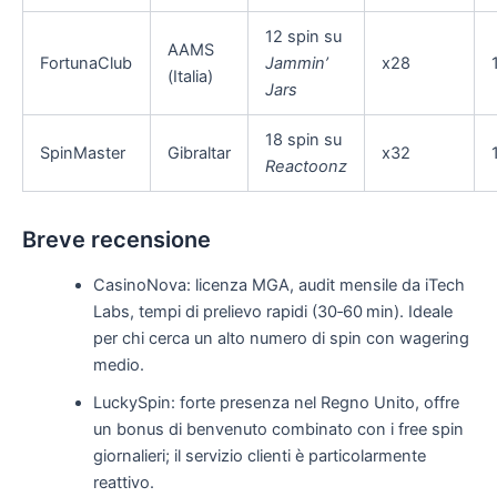
12 spin su
AAMS
FortunaClub
Jammin’
x28
(Italia)
Jars
18 spin su
SpinMaster
Gibraltar
x32
Reactoonz
Breve recensione
CasinoNova: licenza MGA, audit mensile da iTech
Labs, tempi di prelievo rapidi (30‑60 min). Ideale
per chi cerca un alto numero di spin con wagering
medio.
LuckySpin: forte presenza nel Regno Unito, offre
un bonus di benvenuto combinato con i free spin
giornalieri; il servizio clienti è particolarmente
reattivo.