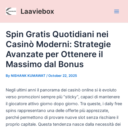
Skip
Post
Main
Laaviebox
to
navigation
Men
content
Spin Gratis Quotidiani nei
Casinò Moderni: Strategie
Avanzate per Ottenere il
Massimo dal Bonus
By
NISHANK KUMAWAT
/
October 22, 2025
Negli ultimi anni il panorama dei casinò online si è evoluto
verso promozioni sempre più “sticky”, capaci di mantenere
il giocatore attivo giorno dopo giorno. Tra queste, i daily free
spins rappresentano una delle offerte più apprezzate,
perché permettono di provare nuove slot senza rischiare il
proprio capitale. Questa tendenza nasce dalla necessità dei