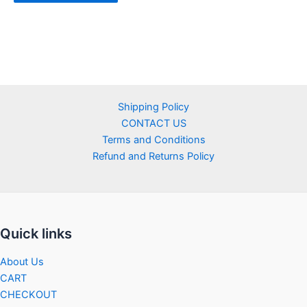
Shipping Policy
CONTACT US
Terms and Conditions
Refund and Returns Policy
Quick links
About Us
CART
CHECKOUT