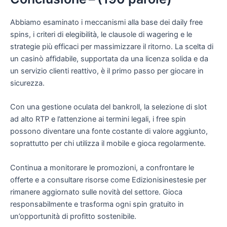
Abbiamo esaminato i meccanismi alla base dei daily free
spins, i criteri di elegibilità, le clausole di wagering e le
strategie più efficaci per massimizzare il ritorno. La scelta di
un casinò affidabile, supportata da una licenza solida e da
un servizio clienti reattivo, è il primo passo per giocare in
sicurezza.
Con una gestione oculata del bankroll, la selezione di slot
ad alto RTP e l’attenzione ai termini legali, i free spin
possono diventare una fonte costante di valore aggiunto,
soprattutto per chi utilizza il mobile e gioca regolarmente.
Continua a monitorare le promozioni, a confrontare le
offerte e a consultare risorse come Edizionisinestesie per
rimanere aggiornato sulle novità del settore. Gioca
responsabilmente e trasforma ogni spin gratuito in
un’opportunità di profitto sostenibile.