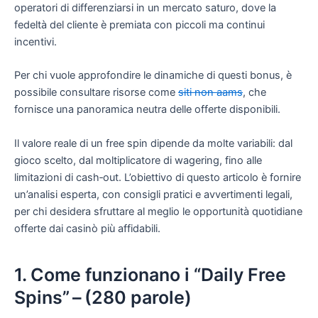
operatori di differenziarsi in un mercato saturo, dove la
fedeltà del cliente è premiata con piccoli ma continui
incentivi.
Per chi vuole approfondire le dinamiche di questi bonus, è
possibile consultare risorse come
siti non aams
, che
fornisce una panoramica neutra delle offerte disponibili.
Il valore reale di un free spin dipende da molte variabili: dal
gioco scelto, dal moltiplicatore di wagering, fino alle
limitazioni di cash‑out. L’obiettivo di questo articolo è fornire
un’analisi esperta, con consigli pratici e avvertimenti legali,
per chi desidera sfruttare al meglio le opportunità quotidiane
offerte dai casinò più affidabili.
1. Come funzionano i “Daily Free
Spins” – (280 parole)