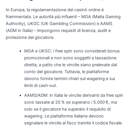
In Europa, la regolamentazione dei casinò online è
frammentata. Le autorità più influenti – MGA (Malta Gaming
Authority), UKGC (UK Gambling Commission) e AAMS
(ADM in Italia) – impongono requisiti di licenza, audit e
protezione del giocatore.
MGA e UKGC: i free spin sono considerati bonus
promozionali e non sono soggetti a tassazione
diretta, a patto che le vincite siano prelevate dal
conto del giocatore. Tuttavia, le piattaforme
devono fornire termini chiari sul wagering e sui
limiti di cash‑out.
AAMS/ADM: in Italia le vincite derivanti da free spin
sono tassate al 20 % se superano i 5.000 €, ma
solo se il giocatore ha superato il requisito di
wagering. Le piattaforme italiane devono
segnalare le vincite al fisco tramite il codice fiscale.