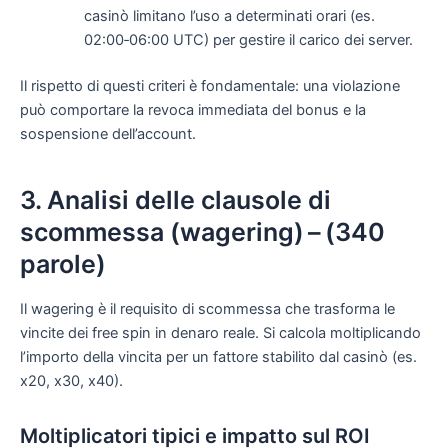
casinò limitano l’uso a determinati orari (es.
02:00‑06:00 UTC) per gestire il carico dei server.
Il rispetto di questi criteri è fondamentale: una violazione
può comportare la revoca immediata del bonus e la
sospensione dell’account.
3. Analisi delle clausole di
scommessa (wagering) – (340
parole)
Il wagering è il requisito di scommessa che trasforma le
vincite dei free spin in denaro reale. Si calcola moltiplicando
l’importo della vincita per un fattore stabilito dal casinò (es.
x20, x30, x40).
Moltiplicatori tipici e impatto sul ROI