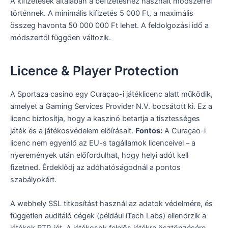
A kifizetések általában a befizetéshez használt módszerrel
történnek. A minimális kifizetés 5 000 Ft, a maximális
összeg havonta 50 000 000 Ft lehet. A feldolgozási idő a
módszertől függően változik.
Licence & Player Protection
A Sportaza casino egy Curaçao-i játéklicenc alatt működik,
amelyet a Gaming Services Provider N.V. bocsátott ki. Ez a
licenc biztosítja, hogy a kaszinó betartja a tisztességes
játék és a játékosvédelem előírásait.
Fontos:
A Curaçao-i
licenc nem egyenlő az EU-s tagállamok licenceivel – a
nyeremények után előfordulhat, hogy helyi adót kell
fizetned. Érdeklődj az adóhatóságodnál a pontos
szabályokért.
A webhely SSL titkosítást használ az adatok védelmére, és
független auditáló cégek (például iTech Labs) ellenőrzik a