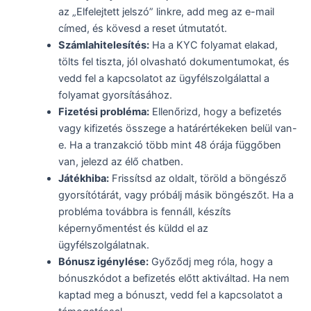
az „Elfelejtett jelszó” linkre, add meg az e-mail
címed, és kövesd a reset útmutatót.
Számlahitelesítés:
Ha a KYC folyamat elakad,
tölts fel tiszta, jól olvasható dokumentumokat, és
vedd fel a kapcsolatot az ügyfélszolgálattal a
folyamat gyorsításához.
Fizetési probléma:
Ellenőrizd, hogy a befizetés
vagy kifizetés összege a határértékeken belül van-
e. Ha a tranzakció több mint 48 órája függőben
van, jelezd az élő chatben.
Játékhiba:
Frissítsd az oldalt, töröld a böngésző
gyorsítótárát, vagy próbálj másik böngészőt. Ha a
probléma továbbra is fennáll, készíts
képernyőmentést és küldd el az
ügyfélszolgálatnak.
Bónusz igénylése:
Győződj meg róla, hogy a
bónuszkódot a befizetés előtt aktiváltad. Ha nem
kaptad meg a bónuszt, vedd fel a kapcsolatot a