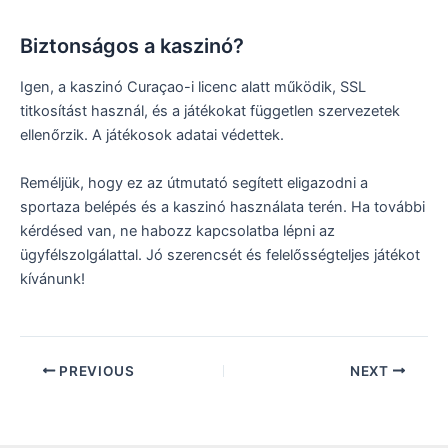
Biztonságos a kaszinó?
Igen, a kaszinó Curaçao-i licenc alatt működik, SSL
titkosítást használ, és a játékokat független szervezetek
ellenőrzik. A játékosok adatai védettek.
Reméljük, hogy ez az útmutató segített eligazodni a
sportaza belépés és a kaszinó használata terén. Ha további
kérdésed van, ne habozz kapcsolatba lépni az
ügyfélszolgálattal. Jó szerencsét és felelősségteljes játékot
kívánunk!
PREVIOUS
NEXT