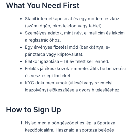
What You Need First
Stabil internetkapcsolat és egy modern eszköz
(számítógép, okostelefon vagy tablet).
Személyes adatok, mint név, e-mail cím és lakcím
a regisztrációhoz.
Egy érvényes fizetési mód (bankkártya, e-
pénztárca vagy kriptovaluta).
Életkor igazolása – 18 év felett kell lenned.
Felelős játékeszközök ismerete: állíts be befizetési
és veszteségi limiteket.
KYC dokumentumok (útlevél vagy személyi
igazolvány) előkészítése a gyors hitelesítéshez.
How to Sign Up
Nyisd meg a böngésződet és lépj a Sportaza
kezdőoldalára. Használd a sportaza belépés