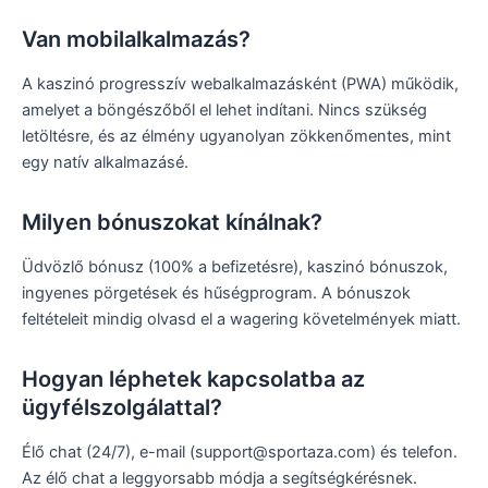
Van mobilalkalmazás?
A kaszinó progresszív webalkalmazásként (PWA) működik,
amelyet a böngészőből el lehet indítani. Nincs szükség
letöltésre, és az élmény ugyanolyan zökkenőmentes, mint
egy natív alkalmazásé.
Milyen bónuszokat kínálnak?
Üdvözlő bónusz (100% a befizetésre), kaszinó bónuszok,
ingyenes pörgetések és hűségprogram. A bónuszok
feltételeit mindig olvasd el a wagering követelmények miatt.
Hogyan léphetek kapcsolatba az
ügyfélszolgálattal?
Élő chat (24/7), e-mail (support@sportaza.com) és telefon.
Az élő chat a leggyorsabb módja a segítségkérésnek.