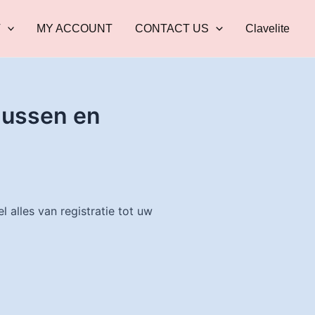
T
MY ACCOUNT
CONTACT US
Clavelite
nussen en
el alles van registratie tot uw