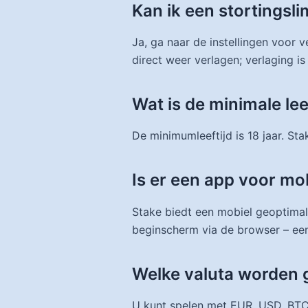
Kan ik een stortingsli
Ja, ga naar de instellingen voor v
direct weer verlagen; verlaging is
Wat is de minimale lee
De minimumleeftijd is 18 jaar. Sta
Is er een app voor mo
Stake biedt een mobiel geoptima
beginscherm via de browser – een
Welke valuta worden 
U kunt spelen met EUR, USD, BTC,