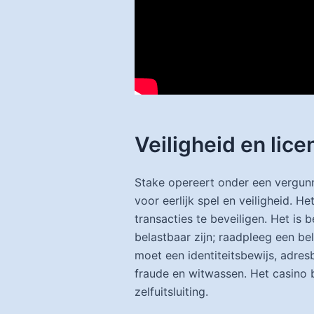
Veiligheid en lice
Stake opereert onder een vergunn
voor eerlijk spel en veiligheid. 
transacties te beveiligen. Het is
belastbaar zijn; raadpleeg een b
moet een identiteitsbewijs, adre
fraude en witwassen. Het casino b
zelfuitsluiting.