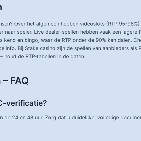
n
ansen? Over het algemeen hebben videoslots (RTP 95-98%) 
er naar speler. Live dealer-spellen hebben vaak een lager
als keno en bingo, waar de RTP onder de 90% kan dalen. Che
linfo. Bij Stake casino zijn de spellen van aanbieders als
 houd de RTP-tabellen in de gaten.
 – FAQ
-verificatie?
en de 24 en 48 uur. Zorg dat u duidelijke, volledige docum