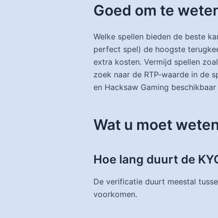
Goed om te wete
Welke spellen bieden de beste k
perfect spel) de hoogste terugke
extra kosten. Vermijd spellen zo
zoek naar de RTP-waarde in de spe
en Hacksaw Gaming beschikbaar –
Wat u moet weten
Hoe lang duurt de KYC
De verificatie duurt meestal tuss
voorkomen.