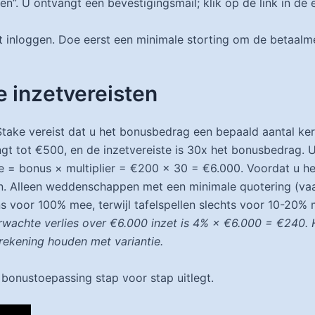
n”. U ontvangt een bevestigingsmail; klik op de link in de
ct inloggen. Doe eerst een minimale storting om de betaalme
 inzetvereisten
take vereist dat u het bonusbedrag een bepaald aantal ke
gt tot €500, en de inzetvereiste is 30x het bonusbedrag.
ste = bonus × multiplier = €200 × 30 = €6.000. Voordat u 
n. Alleen weddenschappen met een minimale quotering (vaak 
ans voor 100% mee, terwijl tafelspellen slechts voor 10-20%
rwachte verlies over €6.000 inzet is 4% × €6.000 = €240.
rekening houden met variantie.
 bonustoepassing stap voor stap uitlegt.