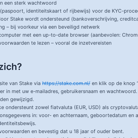
en een sterk wachtwoord
(paspoort, identiteitskaart of rijbewijs) voor de KYC-proc
oor Stake wordt ondersteund (bankoverschrijving, creditca
ing – bij voorkeur via een beveiligd netwerk
computer met een up-to-date browser (aanbevolen: Chrome
oorwaarden te lezen – vooral de inzetvereisten
zich?
site van Stake via
https://stake.com.nl/
en klik op de knop “
ulier in met uw e-mailadres, gebruikersnaam en wachtwoord
rden gewijzigd.
ke ondersteunt zowel fiatvaluta (EUR, USD) als cryptovalut
oonsgegevens in: voor- en achternaam, geboortedatum en a
ntiteitsbewijs.
oorwaarden en bevestig dat u 18 jaar of ouder bent.