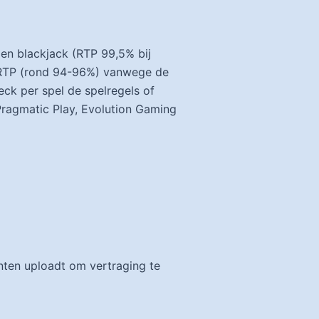
en blackjack (RTP 99,5% bij
e RTP (rond 94-96%) vanwege de
ck per spel de spelregels of
 Pragmatic Play, Evolution Gaming
enten uploadt om vertraging te