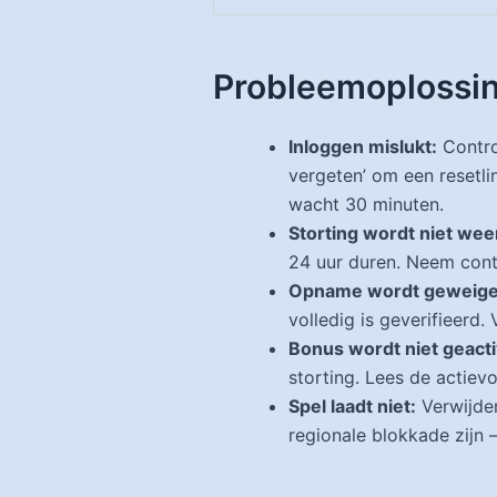
Probleemoplossi
Inloggen mislukt:
Contro
vergeten’ om een resetl
wacht 30 minuten.
Storting wordt niet we
24 uur duren. Neem conta
Opname wordt geweige
volledig is geverifieerd
Bonus wordt niet geact
storting. Lees de actiev
Spel laadt niet:
Verwijder
regionale blokkade zijn 