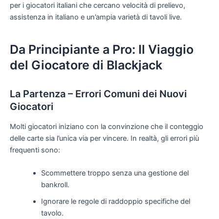
per i giocatori italiani che cercano velocità di prelievo,
assistenza in italiano e un’ampia varietà di tavoli live.
Da Principiante a Pro: Il Viaggio
del Giocatore di Blackjack
La Partenza – Errori Comuni dei Nuovi
Giocatori
Molti giocatori iniziano con la convinzione che il conteggio
delle carte sia l’unica via per vincere. In realtà, gli errori più
frequenti sono:
Scommettere troppo senza una gestione del
bankroll.
Ignorare le regole di raddoppio specifiche del
tavolo.