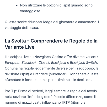
Non utilizzare le opzioni di split quando sono
vantaggiose.
Queste scelte riducono l’edge del giocatore e aumentano il
vantaggio della casa.
La Svolta – Comprendere le Regole della
Variante Live
Il blackjack live su Newgioco Casino offre diverse varianti:
European Blackjack
,
Classic Blackjack
e
Blackjack Switch
.
Ognuna ha regole leggermente diverse per il raddoppio, la
divisione (split) e il rendere (surrender). Conoscere queste
sfumature è fondamentale per ottimizzare le decisioni.
Pro Tip: Prima di sederti, leggi sempre le regole del tavolo
nella sezione “Info del gioco”. Piccole differenze, come il
numero di mazzi usati, influenzano l’RTP (ritorno al