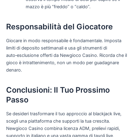
mazzo è più “freddo” o “caldo”.
Responsabilità del Giocatore
Giocare in modo responsabile è fondamentale. Imposta
limiti di deposito settimanali e usa gli strumenti di
auto‑esclusione offerti da Newgioco Casino. Ricorda che il
gioco è intrattenimento, non un modo per guadagnare
denaro.
Conclusioni: Il Tuo Prossimo
Passo
Se desideri trasformare il tuo approccio al blackjack live,
scegli una piattaforma che supporti la tua crescita.
Newgioco Casino combina licenza ADM, prelievi rapidi,
supporto in italiano e una vasta gamma di tavoli live,