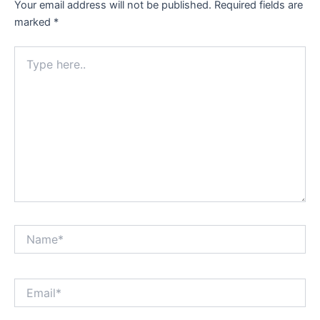
Your email address will not be published.
Required fields are
marked
*
Type
here..
Name*
Email*