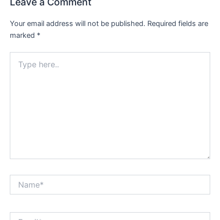
Leave a Comment
Your email address will not be published.
Required fields are
marked
*
Type
here..
Name*
Email*