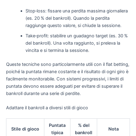
Stop‑loss: fissare una perdita massima giornaliera
(es. 20 % del bankroll). Quando la perdita
raggiunge questo valore, si chiude la sessione.
Take‑profit: stabilire un guadagno target (es. 30 %
del bankroll). Una volta raggiunto, si preleva la
vincita e si termina la sessione.
Queste tecniche sono particolarmente utili con il flat betting,
poiché la puntata rimane costante e il risultato di ogni giro è
facilmente monitorabile. Con sistemi progressivi, i limiti di
puntata devono essere adeguati per evitare di superare il
bankroll durante una serie di perdite.
Adattare il bankroll a diversi stili di gioco
Puntata
% del
Stile di gioco
Nota
tipica
bankroll