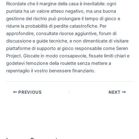
Ricordate che il margine della casa è inevitabile: ogni
puntata ha un valore atteso negativo, ma una buona
gestione del rischio può prolungare il tempo di gioco e
ridurre la probabilità di perdite catastrofiche. Per
approfondire, consultate risorse aggiuntive, forum di
discussione e guide tecniche, e non dimenticate di visitare
piattaforme di supporto al gioco responsabile come Seren
Project. Giocate in modo consapevole, fissate limiti chiari e
godetevi l’emozione della roulette senza mettere a
repentaglio il vostro benessere finanziario.
PREVIOUS
NEXT