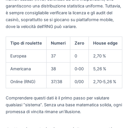
garantiscono una distribuzione statistica uniforme. Tuttavia,
è sempre consigliabile verificare la licenza e gli audit del
casinò, soprattutto se si giocano su piattaforme mobile,
dove la velocità dell’RNG può variare.
Tipo di roulette
Numeri
Zero
House edge
Europea
37
0
2,70 %
Americana
38
0‑00
5,26 %
Online (RNG)
37/38
0/00
2,70‑5,26 %
Comprendere questi dati è il primo passo per valutare
qualsiasi “sistema”. Senza una base matematica solida, ogni
promessa di vincita rimane un’illusione.