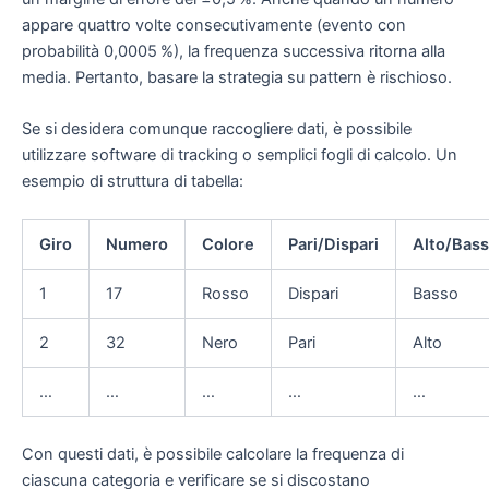
appare quattro volte consecutivamente (evento con
probabilità 0,0005 %), la frequenza successiva ritorna alla
media. Pertanto, basare la strategia su pattern è rischioso.
Se si desidera comunque raccogliere dati, è possibile
utilizzare software di tracking o semplici fogli di calcolo. Un
esempio di struttura di tabella:
Giro
Numero
Colore
Pari/Dispari
Alto/Bas
1
17
Rosso
Dispari
Basso
2
32
Nero
Pari
Alto
…
…
…
…
…
Con questi dati, è possibile calcolare la frequenza di
ciascuna categoria e verificare se si discostano