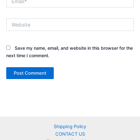
Website
Save my name, email, and website in this browser for the
next time I comment.
Shipping Policy
CONTACT US