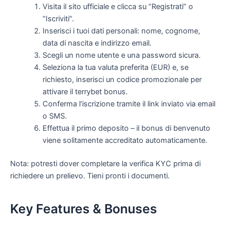
Visita il sito ufficiale e clicca su “Registrati” o
“Iscriviti”.
Inserisci i tuoi dati personali: nome, cognome,
data di nascita e indirizzo email.
Scegli un nome utente e una password sicura.
Seleziona la tua valuta preferita (EUR) e, se
richiesto, inserisci un codice promozionale per
attivare il terrybet bonus.
Conferma l’iscrizione tramite il link inviato via email
o SMS.
Effettua il primo deposito – il bonus di benvenuto
viene solitamente accreditato automaticamente.
Nota: potresti dover completare la verifica KYC prima di
richiedere un prelievo. Tieni pronti i documenti.
Key Features & Bonuses