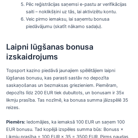
Pēc reģistrācijas saņemsi e-pastu ar verifikācijas
saiti – noklikšķini uz tās, lai aktivizētu kontu.
Veic pirmo iemaksu, lai saņemtu bonusa
piedāvājumu (skatīt nākamo sadaļu).
Laipni lūgšanas bonusa
izskaidrojums
Topsport kazino piedāvā jaunajiem spēlētājiem laipni
lūgšanas bonusu, kas parasti sastāv no depozīta
saskaņošanas un bezmaksas griezieniem. Piemēram,
depozīts līdz 200 EUR tiek dubultots, un bonusam ir 35x
likmju prasība. Tas nozīmē, ka bonusa summa jāizspēlē 35
reizes.
Piemērs:
Iedomājies, ka iemaksā 100 EUR un saņem 100
EUR bonusu. Tad kopējā izspēles summa būs: Bonuss ×
Likmju prasība = 100 EUR × 35 = 3500 EUR. Pirms naudas