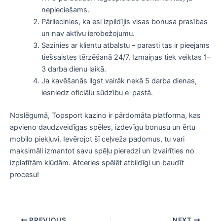
nepieciešams.
Pārliecinies, ka esi izpildījis visas bonusa prasības
un nav aktīvu ierobežojumu.
Sazinies ar klientu atbalstu – parasti tas ir pieejams
tiešsaistes tērzēšanā 24/7. Izmaiņas tiek veiktas 1–
3 darba dienu laikā.
Ja kavēšanās ilgst vairāk nekā 5 darba dienas,
iesniedz oficiālu sūdzību e-pastā.
Noslēgumā, Topsport kazino ir pārdomāta platforma, kas
apvieno daudzveidīgas spēles, izdevīgu bonusu un ērtu
mobilo piekļuvi. Ievērojot šī ceļveža padomus, tu vari
maksimāli izmantot savu spēļu pieredzi un izvairīties no
izplatītām kļūdām. Atceries spēlēt atbildīgi un baudīt
procesu!
PREVIOUS
NEXT