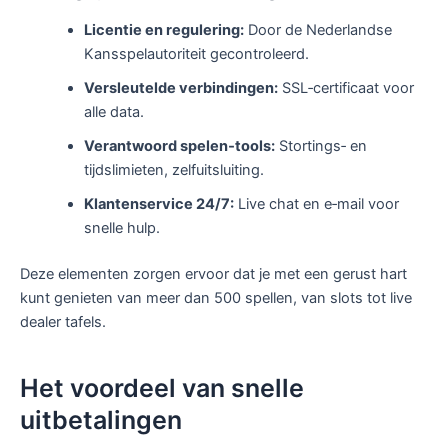
Licentie en regulering:
Door de Nederlandse
Kansspelautoriteit gecontroleerd.
Versleutelde verbindingen:
SSL‑certificaat voor
alle data.
Verantwoord spelen‑tools:
Stortings‑ en
tijdslimieten, zelfuitsluiting.
Klantenservice 24/7:
Live chat en e‑mail voor
snelle hulp.
Deze elementen zorgen ervoor dat je met een gerust hart
kunt genieten van meer dan 500 spellen, van slots tot live
dealer tafels.
Het voordeel van snelle
uitbetalingen