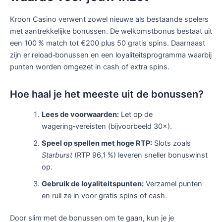
Kroon Casino verwent zowel nieuwe als bestaande spelers
met aantrekkelijke bonussen. De welkomstbonus bestaat uit
een 100 % match tot €200 plus 50 gratis spins. Daarnaast
zijn er reload‑bonussen en een loyaliteitsprogramma waarbij
punten worden omgezet in cash of extra spins.
Hoe haal je het meeste uit de bonussen?
Lees de voorwaarden:
Let op de
wagering‑vereisten (bijvoorbeeld 30×).
Speel op spellen met hoge RTP:
Slots zoals
Starburst
(RTP 96,1 %) leveren sneller bonuswinst
op.
Gebruik de loyaliteitspunten:
Verzamel punten
en ruil ze in voor gratis spins of cash.
Door slim met de bonussen om te gaan, kun je je