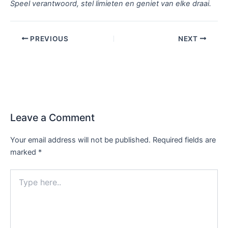
Speel verantwoord, stel limieten en geniet van elke draai.
PREVIOUS
NEXT
Leave a Comment
Your email address will not be published.
Required fields are
marked
*
Type
here..