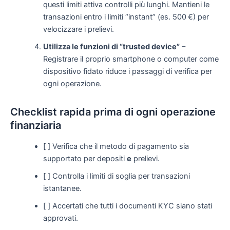
questi limiti attiva controlli più lunghi. Mantieni le
transazioni entro i limiti “instant” (es. 500 €) per
velocizzare i prelievi.
Utilizza le funzioni di “trusted device”
–
Registrare il proprio smartphone o computer come
dispositivo fidato riduce i passaggi di verifica per
ogni operazione.
Checklist rapida prima di ogni operazione
finanziaria
[ ] Verifica che il metodo di pagamento sia
supportato per depositi
e
prelievi.
[ ] Controlla i limiti di soglia per transazioni
istantanee.
[ ] Accertati che tutti i documenti KYC siano stati
approvati.