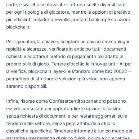
carte, e‑wallet e criptovalute – offrono scelte diversificate
per ogni tipologia di giocatore, mentre le opzioni di prelievo
più efficienti includono e‑wallet, instant banking e soluzioni
blockchain.
Per i giocatori, la chiave è scegliere un casinò che coniughi
rapidità e sicurezza, verificare in anticipo tutti i documenti
richiesti e adottare il metodo di pagamento più adatto al
proprio stile di gioco. Tenere d’occhio le innovazioni – AI per
la verifica, blockchain layer‑2 e standard come ISO 20022 –
permetterà di sfruttare le soluzioni più veloci non appena
saranno disponibili.
Infine, risorse come Confesercentitoscananord possono
essere consultate per approfondire le opzioni di casinò
senza richiesta di documenti e per restare aggiornati sulle
tendenze del settore, senza però attribuirle a studi o
classifiche specifiche. Rimanere informati è l’unico modo per
garantire un’esperienza di gioco fluida, sicura e competitiva.