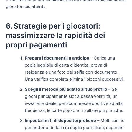
giocatori più attenti.
6. Strategie per i giocatori:
massimizzare la rapidità dei
propri pagamenti
Prepara i documenti in anticipo
– Carica una
copia leggibile di carta d’identità, prova di
residenza e una foto del selfie con documento.
Una verifica completa elimina i blocchi successivi.
Scegli il metodo più adatto al tuo profilo
– Se
giochi principalmente slot a bassa volatilità, un
e‑wallet è ideale; per scommesse sportive ad alta
frequenza, le carte possono risultare più pratiche.
Imposta limiti di deposito/prelievo
– Molti casinò
permettono di definire soglie giornaliere; superare