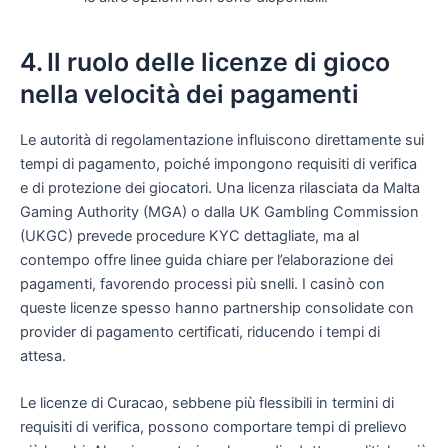
4. Il ruolo delle licenze di gioco
nella velocità dei pagamenti
Le autorità di regolamentazione influiscono direttamente sui
tempi di pagamento, poiché impongono requisiti di verifica
e di protezione dei giocatori. Una licenza rilasciata da Malta
Gaming Authority (MGA) o dalla UK Gambling Commission
(UKGC) prevede procedure KYC dettagliate, ma al
contempo offre linee guida chiare per l’elaborazione dei
pagamenti, favorendo processi più snelli. I casinò con
queste licenze spesso hanno partnership consolidate con
provider di pagamento certificati, riducendo i tempi di
attesa.
Le licenze di Curacao, sebbene più flessibili in termini di
requisiti di verifica, possono comportare tempi di prelievo