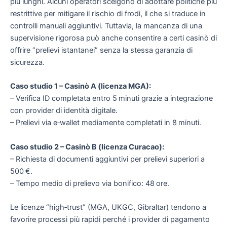
più lunghi. Alcuni operatori scelgono di adottare politiche più
restrittive per mitigare il rischio di frodi, il che si traduce in
controlli manuali aggiuntivi. Tuttavia, la mancanza di una
supervisione rigorosa può anche consentire a certi casinò di
offrire “prelievi istantanei” senza la stessa garanzia di
sicurezza.
Caso studio 1 – Casinò A (licenza MGA):
– Verifica ID completata entro 5 minuti grazie a integrazione
con provider di identità digitale.
– Prelievi via e‑wallet mediamente completati in 8 minuti.
Caso studio 2 – Casinò B (licenza Curacao):
– Richiesta di documenti aggiuntivi per prelievi superiori a
500 €.
– Tempo medio di prelievo via bonifico: 48 ore.
Le licenze “high‑trust” (MGA, UKGC, Gibraltar) tendono a
favorire processi più rapidi perché i provider di pagamento