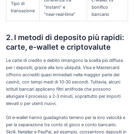
Differenza tra
E‑wallet vs
Tipo di
“instant” e
bonifico
transazione
“near‑real‑time”
bancario
2. I metodi di deposito più rapidi:
carte, e‑wallet e criptovalute
Le carte di credito e debito rimangono la scelta più diffusa
per i depositi, grazie alla loro ubiquità. Visa e Mastercard
offrono accrediti quasi immediati nella maggior parte dei
casinò, con tempi medi di 10‑30 secondi. Tuttavia, alcuni
istituti bancari applicano filtri antifrode che possono
allungare il processo a 2‑3 minuti, soprattutto per importi
elevati o per utenti nuovi.
Gli e‑wallet hanno guadagnato terreno per la loro velocità e
per la separazione tra conto di gioco e conto bancario.
Skrill, Neteller e PayPal, ad esempio, consentono depositi in