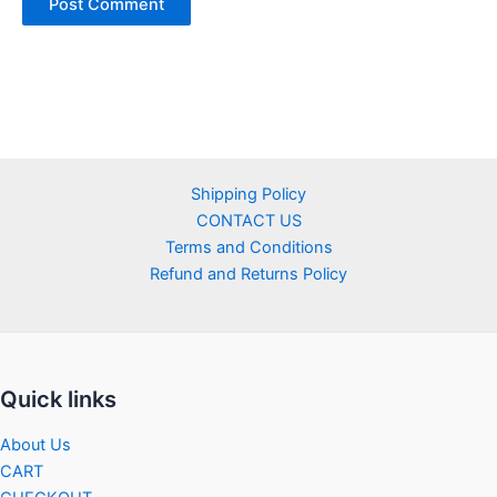
Shipping Policy
CONTACT US
Terms and Conditions
Refund and Returns Policy
Quick links
About Us
CART