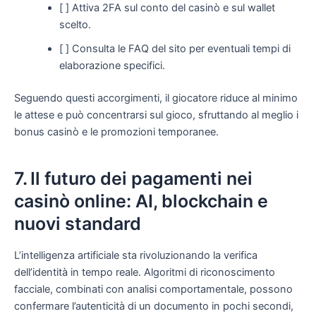
[ ] Attiva 2FA sul conto del casinò e sul wallet
scelto.
[ ] Consulta le FAQ del sito per eventuali tempi di
elaborazione specifici.
Seguendo questi accorgimenti, il giocatore riduce al minimo
le attese e può concentrarsi sul gioco, sfruttando al meglio i
bonus casinò e le promozioni temporanee.
7. Il futuro dei pagamenti nei
casinò online: AI, blockchain e
nuovi standard
L’intelligenza artificiale sta rivoluzionando la verifica
dell’identità in tempo reale. Algoritmi di riconoscimento
facciale, combinati con analisi comportamentale, possono
confermare l’autenticità di un documento in pochi secondi,