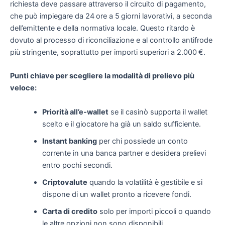
richiesta deve passare attraverso il circuito di pagamento,
che può impiegare da 24 ore a 5 giorni lavorativi, a seconda
dell’emittente e della normativa locale. Questo ritardo è
dovuto al processo di riconciliazione e al controllo antifrode
più stringente, soprattutto per importi superiori a 2.000 €.
Punti chiave per scegliere la modalità di prelievo più
veloce:
Priorità all’e‑wallet
se il casinò supporta il wallet
scelto e il giocatore ha già un saldo sufficiente.
Instant banking
per chi possiede un conto
corrente in una banca partner e desidera prelievi
entro pochi secondi.
Criptovalute
quando la volatilità è gestibile e si
dispone di un wallet pronto a ricevere fondi.
Carta di credito
solo per importi piccoli o quando
le altre opzioni non sono disponibili.