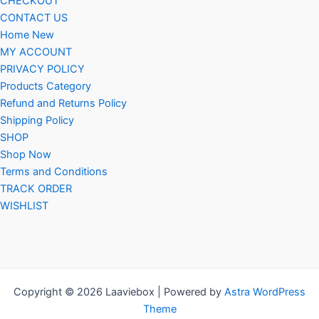
CHECKOUT
CONTACT US
Home New
MY ACCOUNT
PRIVACY POLICY
Products Category
Refund and Returns Policy
Shipping Policy
SHOP
Shop Now
Terms and Conditions
TRACK ORDER
WISHLIST
Copyright © 2026 Laaviebox | Powered by
Astra WordPress
Theme