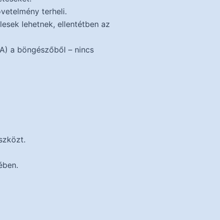
vetelmény terheli.
esek lehetnek, ellentétben az
WA) a böngészőből – nincs
eszközt.
ében.