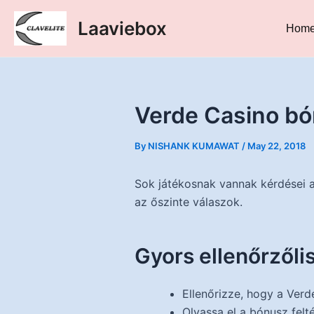
Skip
Post
Laaviebox
to
navigation
Hom
content
Verde Casino bó
By
NISHANK KUMAWAT
/
May 22, 2018
Sok játékosnak vannak kérdései 
az őszinte válaszok.
Gyors ellenőrzőli
Ellenőrizze, hogy a Ver
Olvassa el a bónusz felt