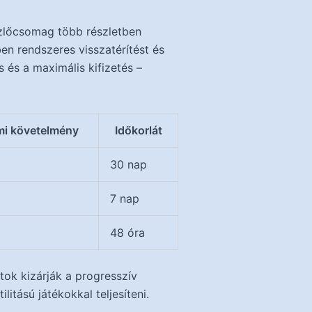
özlőcsomag több részletben
en rendszeres visszatérítést és
 és a maximális kifizetés –
mi követelmény
Időkorlát
30 nap
7 nap
48 óra
tok kizárják a progresszív
tású játékokkal teljesíteni.