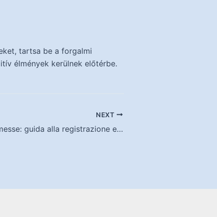
eket, tartsa be a forgalmi
itív élmények kerülnek előtérbe.
NEXT
AllInBet scommesse: guida alla registrazione e al bonus