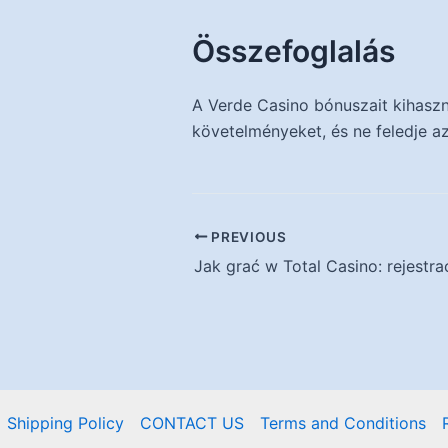
Összefoglalás
A Verde Casino bónuszait kihasznál
követelményeket, és ne feledje az
PREVIOUS
Shipping Policy
CONTACT US
Terms and Conditions