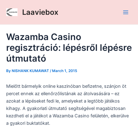
Skip
Post
Main
Laaviebox
to
navigation
Men
content
Wazamba Casino
regisztráció: lépésről lépésre
útmutató
By
NISHANK KUMAWAT
/
March 1, 2015
Mielőtt bármelyik online kaszinóban befizetne, szánjon öt
percet ennek az ellenőrzőlistának az átolvasására – ez
azokat a lépéseket fedi le, amelyeket a legtöbb játékos
kihagy. A gyakorlati útmutató segítségével magabiztosan
kezdheti el a játékot a Wazamba Casino felületén, elkerülve
a gyakori buktatókat.