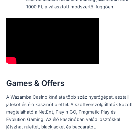
1000 Ft, a választott módszertől függően.
Games & Offers
A Wazamba Casino kínálata több száz nyerőgépet, asztali
játékot és élő kaszinót ölel fel. A szoftverszolgáltatók között
megtalálható a NetEnt, Play’n GO, Pragmatic Play és
Evolution Gaming. Az élő kaszinóban valódi osztókkal
játszhat rulettet, blackjacket és baccaratot.