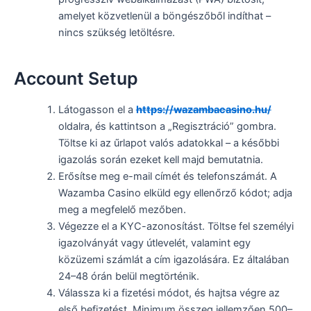
amelyet közvetlenül a böngészőből indíthat –
nincs szükség letöltésre.
Account Setup
Látogasson el a
https://wazambacasino.hu/
oldalra, és kattintson a „Regisztráció” gombra.
Töltse ki az űrlapot valós adatokkal – a későbbi
igazolás során ezeket kell majd bemutatnia.
Erősítse meg e-mail címét és telefonszámát. A
Wazamba Casino elküld egy ellenőrző kódot; adja
meg a megfelelő mezőben.
Végezze el a KYC-azonosítást. Töltse fel személyi
igazolványát vagy útlevelét, valamint egy
közüzemi számlát a cím igazolására. Ez általában
24–48 órán belül megtörténik.
Válassza ki a fizetési módot, és hajtsa végre az
első befizetést. Minimum összeg jellemzően 500–