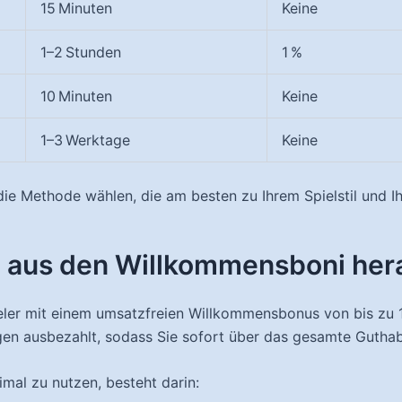
15 Minuten
Keine
1–2 Stunden
1 %
10 Minuten
Keine
1–3 Werktage
Keine
ie Methode wählen, die am besten zu Ihrem Spielstil und Ih
e aus den Willkommensboni her
eler mit einem umsatzfreien Willkommensbonus von bis zu 
en ausbezahlt, sodass Sie sofort über das gesamte Gutha
mal zu nutzen, besteht darin: