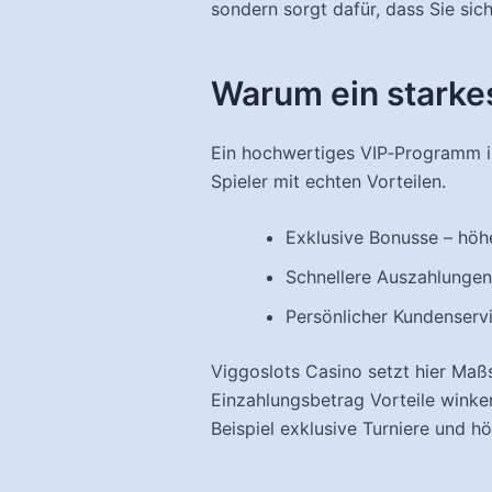
sondern sorgt dafür, dass Sie sich
Warum ein starke
Ein hochwertiges VIP‑Programm ist
Spieler mit echten Vorteilen.
Exklusive Bonusse – höh
Schnellere Auszahlungen –
Persönlicher Kundenservi
Viggoslots Casino setzt hier Maß
Einzahlungsbetrag Vorteile winken
Beispiel exklusive Turniere und h