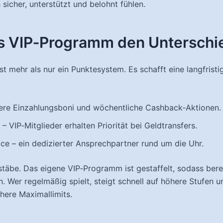
 sicher, unterstützt und belohnt fühlen.
s VIP‑Programm den Unterschi
 mehr als nur ein Punktesystem. Es schafft eine langfrist
ere Einzahlungsboni und wöchentliche Cashback‑Aktionen.
 VIP‑Mitglieder erhalten Priorität bei Geldtransfers.
ce – ein dedizierter Ansprechpartner rund um die Uhr.
stäbe. Das eigene VIP‑Programm ist gestaffelt, sodass bere
. Wer regelmäßig spielt, steigt schnell auf höhere Stufen 
öhere Maximallimits.