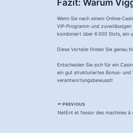
Fazit: Warum Vigg
Wenn Sie nach einem Online‑Casin
VIP‑Programm und zuverlässigen K
kombiniert über 6 000 Slots, ein 
Diese Vorteile finden Sie genau h
Entscheiden Sie sich für ein Casi
ein gut strukturiertes Bonus‑ und 
verantwortungsbewusst!
PREVIOUS