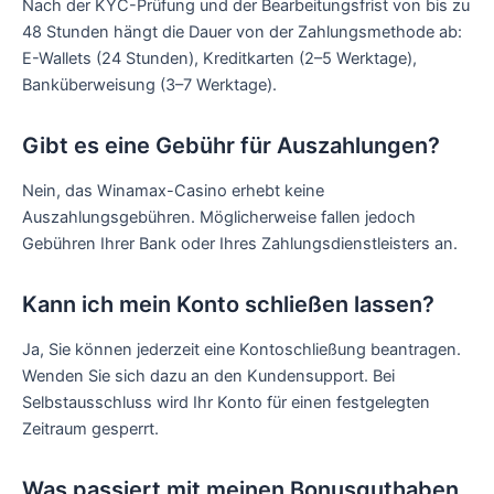
Nach der KYC-Prüfung und der Bearbeitungsfrist von bis zu
48 Stunden hängt die Dauer von der Zahlungsmethode ab:
E-Wallets (24 Stunden), Kreditkarten (2–5 Werktage),
Banküberweisung (3–7 Werktage).
Gibt es eine Gebühr für Auszahlungen?
Nein, das Winamax-Casino erhebt keine
Auszahlungsgebühren. Möglicherweise fallen jedoch
Gebühren Ihrer Bank oder Ihres Zahlungsdienstleisters an.
Kann ich mein Konto schließen lassen?
Ja, Sie können jederzeit eine Kontoschließung beantragen.
Wenden Sie sich dazu an den Kundensupport. Bei
Selbstausschluss wird Ihr Konto für einen festgelegten
Zeitraum gesperrt.
Was passiert mit meinen Bonusguthaben,