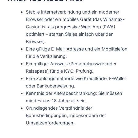
Stabile Internetverbindung und ein moderner
Browser oder ein mobiles Gerät (das Winamax-
Casino ist als progressive Web-App (PWA)
optimiert – starten Sie es einfach über den
Browser).
Eine gültige E-Mail-Adresse und ein Mobiltelefon
für die Verifizierung.
Ein gültiger Ausweis (Personalausweis oder
Reisepass) für die KYC-Prüfung.
Eine Zahlungsmethode wie Kreditkarte, E-Wallet
oder Banküberweisung.
Kenntnis der Altersbeschränkung: Sie müssen
mindestens 18 Jahre alt sein.
Grundlegendes Verständnis der
Bonusbedingungen, insbesondere der
Umsatzanforderungen.