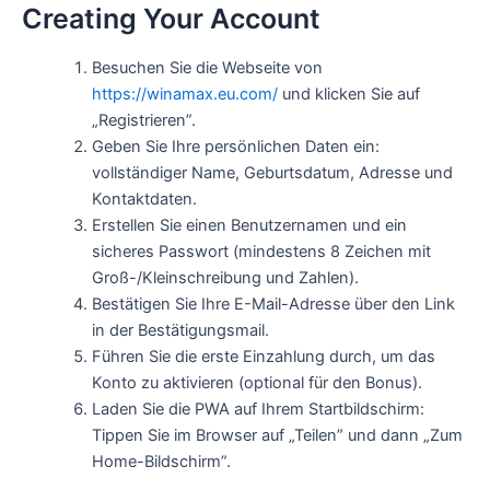
Creating Your Account
Besuchen Sie die Webseite von
https://winamax.eu.com/
und klicken Sie auf
„Registrieren”.
Geben Sie Ihre persönlichen Daten ein:
vollständiger Name, Geburtsdatum, Adresse und
Kontaktdaten.
Erstellen Sie einen Benutzernamen und ein
sicheres Passwort (mindestens 8 Zeichen mit
Groß-/Kleinschreibung und Zahlen).
Bestätigen Sie Ihre E-Mail-Adresse über den Link
in der Bestätigungsmail.
Führen Sie die erste Einzahlung durch, um das
Konto zu aktivieren (optional für den Bonus).
Laden Sie die PWA auf Ihrem Startbildschirm:
Tippen Sie im Browser auf „Teilen” und dann „Zum
Home-Bildschirm”.