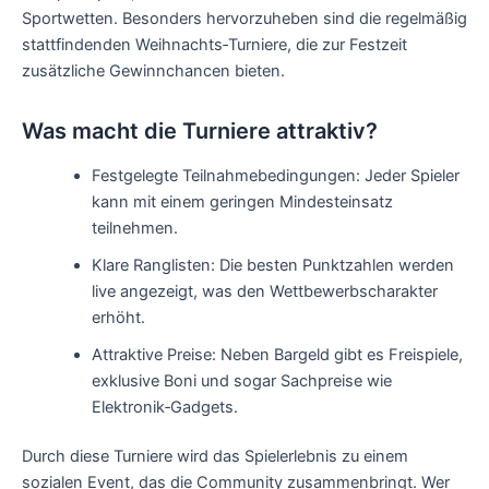
Sportwetten. Besonders hervorzuheben sind die regelmäßig
stattfindenden Weihnachts‑Turniere, die zur Festzeit
zusätzliche Gewinnchancen bieten.
Was macht die Turniere attraktiv?
Festgelegte Teilnahmebedingungen: Jeder Spieler
kann mit einem geringen Mindesteinsatz
teilnehmen.
Klare Ranglisten: Die besten Punktzahlen werden
live angezeigt, was den Wettbewerbscharakter
erhöht.
Attraktive Preise: Neben Bargeld gibt es Freispiele,
exklusive Boni und sogar Sachpreise wie
Elektronik‑Gadgets.
Durch diese Turniere wird das Spielerlebnis zu einem
sozialen Event, das die Community zusammenbringt. Wer