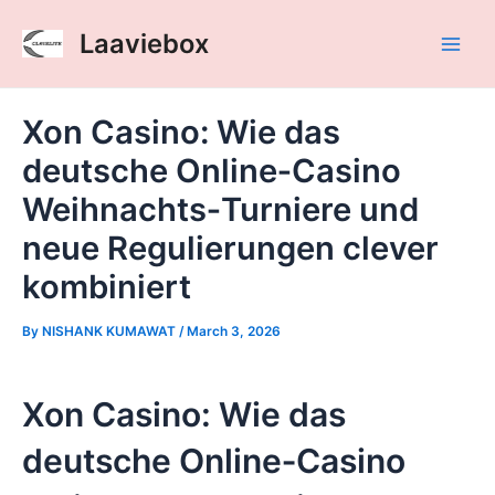
Skip
Post
Main
Laaviebox
to
navigation
Men
content
Xon Casino: Wie das
deutsche Online‑Casino
Weihnachts‑Turniere und
neue Regulierungen clever
kombiniert
By
NISHANK KUMAWAT
/
March 3, 2026
Xon Casino: Wie das
deutsche Online‑Casino