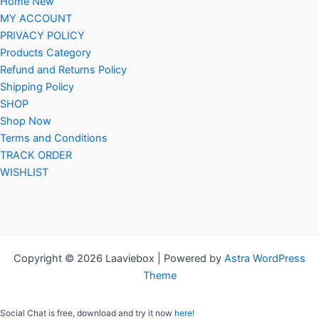
Home New
MY ACCOUNT
PRIVACY POLICY
Products Category
Refund and Returns Policy
Shipping Policy
SHOP
Shop Now
Terms and Conditions
TRACK ORDER
WISHLIST
Copyright © 2026 Laaviebox | Powered by
Astra WordPress
Theme
Social Chat is free, download and try it now
here!