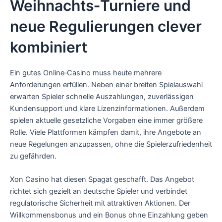
Weihnachts‑Turniere und
neue Regulierungen clever
kombiniert
Ein gutes Online‑Casino muss heute mehrere
Anforderungen erfüllen. Neben einer breiten Spielauswahl
erwarten Spieler schnelle Auszahlungen, zuverlässigen
Kundensupport und klare Lizenzinformationen. Außerdem
spielen aktuelle gesetzliche Vorgaben eine immer größere
Rolle. Viele Plattformen kämpfen damit, ihre Angebote an
neue Regelungen anzupassen, ohne die Spielerzufriedenheit
zu gefährden.
Xon Casino hat diesen Spagat geschafft. Das Angebot
richtet sich gezielt an deutsche Spieler und verbindet
regulatorische Sicherheit mit attraktiven Aktionen. Der
Willkommensbonus und ein Bonus ohne Einzahlung geben