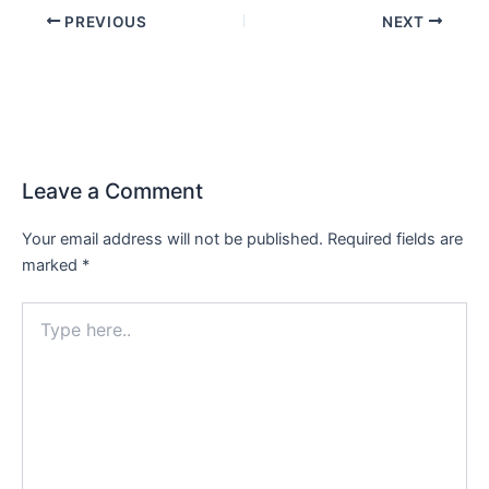
PREVIOUS
NEXT
Leave a Comment
Your email address will not be published.
Required fields are
marked
*
Type
here..