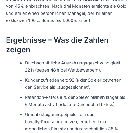
von 45 € einbrachten. Nach drei Monaten erreichte sie Gold
und erhielt einen persönlichen Manager, der ihr einen
exklusiven 100 % Bonus bis 1.000 € anbot.
Ergebnisse – Was die Zahlen
zeigen
Durchschnittliche Auszahlungsgeschwindigkeit:
22 h (gegen 48 h bei Wettbewerbern).
Kundenzufriedenheit: 92 % der Spieler bewerten
den Service als „ausgezeichnet“.
Retention‑Rate: 68 % der Spieler bleiben länger als
6 Monate aktiv (Industrie‑Durchschnitt 45 %).
Umsatzsteigerung: Spieler, die das
Loyalty‑Programm nutzen, erhöhen ihren
monatlichen Einsatz um durchschnittlich 35 %.