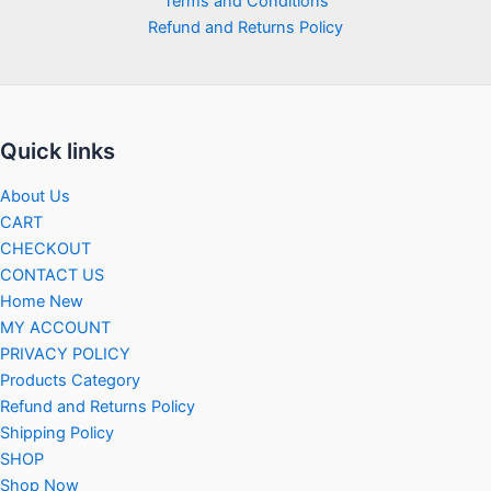
Terms and Conditions
Refund and Returns Policy
Quick links
About Us
CART
CHECKOUT
CONTACT US
Home New
MY ACCOUNT
PRIVACY POLICY
Products Category
Refund and Returns Policy
Shipping Policy
SHOP
Shop Now