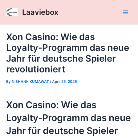
Skip
Post
Main
Laaviebox
to
navigation
Men
content
Xon Casino: Wie das
Loyalty‑Programm das neue
Jahr für deutsche Spieler
revolutioniert
By
NISHANK KUMAWAT
/
April 25, 2026
Xon Casino: Wie das
Loyalty‑Programm das neue
Jahr für deutsche Spieler