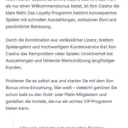
als nur einen Willkommensbonus bietet, ist Xon Casino die
klare Wahl. Das Loyalty‑Programm belohnt konsequentes
Spielen mit schnellen Auszahlungen, exklusiven Boni und
persönlicher Betreuung.
Durch die Kombination aus verlässlicher Lizenz, breitem
Spielangebot und hochwertigem Kundenservice löst Xon
Casino das Kernproblem vieler Spieler: Unsicherheit bei
Auszahlungen und fehlende Wertschätzung langfristiger
Kunden.
Probieren Sie es selbst aus und starten Sie mit dem Xon
Bonus ohne Einzahlung. Wer weiß – vielleicht gehören Sie
schon bald zu den Gold‑ oder Platin‑Mitgliedern und
genießen die Vorteile, die nur ein echtes VIP‑Programm
bieten kann.