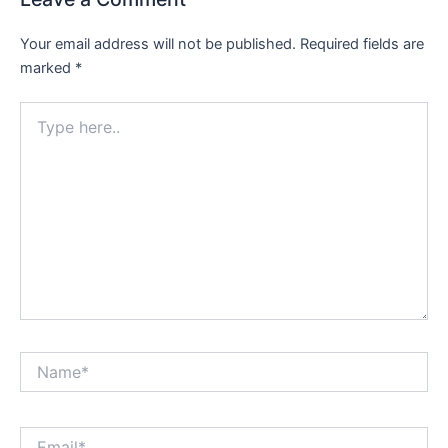
Your email address will not be published.
Required fields are
marked
*
Type
here..
Name*
Email*